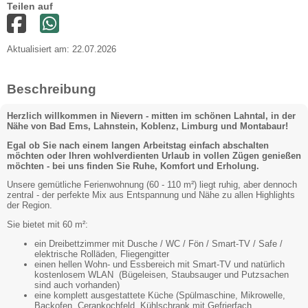
Teilen auf
Aktualisiert am: 22.07.2026
Beschreibung
Herzlich willkommen in Nievern - mitten im schönen Lahntal, in der
Nähe von Bad Ems, Lahnstein, Koblenz, Limburg und Montabaur!
Egal ob Sie nach einem langen Arbeitstag einfach abschalten
möchten oder Ihren wohlverdienten Urlaub in vollen Zügen genießen
möchten - bei uns finden Sie Ruhe, Komfort und Erholung.
Unsere gemütliche Ferienwohnung (60 - 110 m²) liegt ruhig, aber dennoch
zentral - der perfekte Mix aus Entspannung und Nähe zu allen Highlights
der Region.
Sie bietet mit 60 m²:
ein Dreibettzimmer mit Dusche / WC / Fön / Smart-TV / Safe /
elektrische Rolläden, Fliegengitter
einen hellen Wohn- und Essbereich mit Smart-TV und natürlich
kostenlosem WLAN (Bügeleisen, Staubsauger und Putzsachen
sind auch vorhanden)
eine komplett ausgestattete Küche (Spülmaschine, Mikrowelle,
Backofen, Cerankochfeld, Kühlschrank mit Gefrierfach,