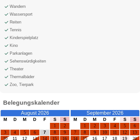
Wandern
Wassersport
Reiten
Tennis
Kinderspielplatz
Kino
Parkanlagen
Sehenswürdigkeiten
Theater
Thermalbäder
Zoo, Tierpark
Belegungskalender
August 2026
September 2026
M
D
M
D
F
S
S
M
D
M
D
F
S
S
1
2
1
2
3
4
5
6
3
4
5
6
7
8
9
7
8
9
10
11
12
13
10
11
12
13
14
15
16
14
15
16
17
18
19
20