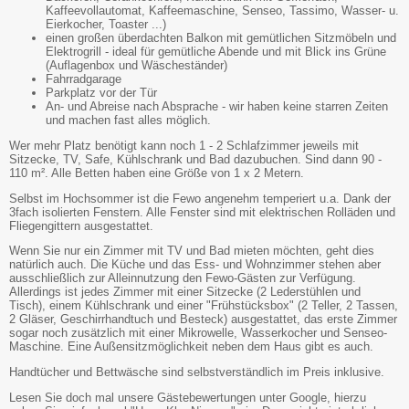
Kaffeevollautomat, Kaffeemaschine, Senseo, Tassimo, Wasser- u.
Eierkocher, Toaster ...)
einen großen überdachten Balkon mit gemütlichen Sitzmöbeln und
Elektrogrill - ideal für gemütliche Abende und mit Blick ins Grüne
(Auflagenbox und Wäscheständer)
Fahrradgarage
Parkplatz vor der Tür
An- und Abreise nach Absprache - wir haben keine starren Zeiten
und machen fast alles möglich.
Wer mehr Platz benötigt kann noch 1 - 2 Schlafzimmer jeweils mit
Sitzecke, TV, Safe, Kühlschrank und Bad dazubuchen. Sind dann 90 -
110 m². Alle Betten haben eine Größe von 1 x 2 Metern.
Selbst im Hochsommer ist die Fewo angenehm temperiert u.a. Dank der
3fach isolierten Fenstern. Alle Fenster sind mit elektrischen Rolläden und
Fliegengittern ausgestattet.
Wenn Sie nur ein Zimmer mit TV und Bad mieten möchten, geht dies
natürlich auch. Die Küche und das Ess- und Wohnzimmer stehen aber
ausschließlich zur Alleinnutzung den Fewo-Gästen zur Verfügung.
Allerdings ist jedes Zimmer mit einer Sitzecke (2 Lederstühlen und
Tisch), einem Kühlschrank und einer "Frühstücksbox" (2 Teller, 2 Tassen,
2 Gläser, Geschirrhandtuch und Besteck) ausgestattet, das erste Zimmer
sogar noch zusätzlich mit einer Mikrowelle, Wasserkocher und Senseo-
Maschine. Eine Außensitzmöglichkeit neben dem Haus gibt es auch.
Handtücher und Bettwäsche sind selbstverständlich im Preis inklusive.
Lesen Sie doch mal unsere Gästebewertungen unter Google, hierzu