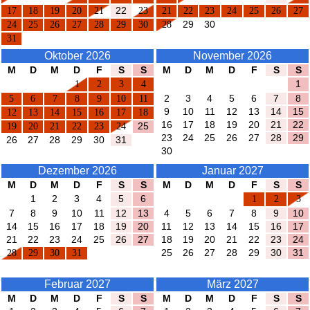
17
18
19
20
21
22
23
21
22
23
24
25
26
27
24
25
26
27
28
29
30
28
29
30
31
Oktober 2026
November 2026
M
D
M
D
F
S
S
M
D
M
D
F
S
S
1
2
3
4
1
5
6
7
8
9
10
11
2
3
4
5
6
7
8
9
10
11
12
13
14
15
12
13
14
15
16
17
18
16
17
18
19
20
21
22
19
20
21
22
23
24
25
23
24
25
26
27
28
29
26
27
28
29
30
31
30
Dezember 2026
Januar 2027
M
D
M
D
F
S
S
M
D
M
D
F
S
S
1
2
3
4
5
6
1
2
3
7
8
9
10
11
12
13
4
5
6
7
8
9
10
14
15
16
17
18
19
20
11
12
13
14
15
16
17
21
22
23
24
25
26
27
18
19
20
21
22
23
24
28
29
30
31
25
26
27
28
29
30
31
Februar 2027
März 2027
M
D
M
D
F
S
S
M
D
M
D
F
S
S