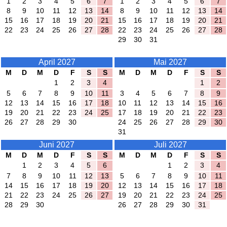
1
2
3
4
5
6
7
1
2
3
4
5
6
7
8
9
10
11
12
13
14
8
9
10
11
12
13
14
15
16
17
18
19
20
21
15
16
17
18
19
20
21
22
23
24
25
26
27
28
22
23
24
25
26
27
28
29
30
31
April 2027
Mai 2027
M
D
M
D
F
S
S
M
D
M
D
F
S
S
1
2
3
4
1
2
5
6
7
8
9
10
11
3
4
5
6
7
8
9
12
13
14
15
16
17
18
10
11
12
13
14
15
16
19
20
21
22
23
24
25
17
18
19
20
21
22
23
26
27
28
29
30
24
25
26
27
28
29
30
31
Juni 2027
Juli 2027
M
D
M
D
F
S
S
M
D
M
D
F
S
S
1
2
3
4
5
6
1
2
3
4
7
8
9
10
11
12
13
5
6
7
8
9
10
11
14
15
16
17
18
19
20
12
13
14
15
16
17
18
21
22
23
24
25
26
27
19
20
21
22
23
24
25
28
29
30
26
27
28
29
30
31