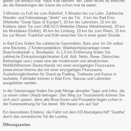
geben Sie einfach mal "Haus Klar Nievern" ein. Denn nichts ist ehrlicher
als die Bewertungen der Gäste die schon mal da waren.
3 Minuten zu Fuß bis zum Bahnhof, 5 Minuten bis zur Lahn. Zahlreiche
Wander- und Fahrradwege "direkt" vor der Tür. 3 km bis Bad Ems
(Welterbe "Great Spas of Europe"), 10 km bis Lahnstein, 15 km bis
Koblenz (dem Tor zum UNESCO-Welterbe Oberes Mittelrheintal), 20 km
bis Montabaur (Outlet), 45 km bis Limburg, 10 km bis zum Rhein, 15 km
bis zur Mosel. Frankfurt und Köln erreichen Sie in einer guten Stunde.
In Bad Ems finden Sie zahlreiche Gaststätten, Bars usw. Im Ort selbst
eine Bäckerei, 2 Kinderspielplätze, Waldsportplatzanlage sowie
Beachvolleyball- u. Bouleplatz. In 1,5 km Entfernung finden Sie
zahlreiche Einkaufsmöglichkeiten (Lidl, Aldi, Netto, Rewe, Dänisches
Bettenlager usw.) sowie eine der modernsten und attraktivsten
Wohlfühlthermen Deutschlands mit einer einzigartigen Flusssauna
(www.emser-therme.de) mit einer einzigartigen Flusssauna.
Ausleihmöglichkeiten für Stand up Padling, Tretboote und Kanus in
laufweite. Fahrräder können in Bad Ems, Nassau und Lahnstein
ausgeliehen werden.
In der Gästemappe finden Sie jede Menge aktueller Tipps und Infos, die
zu einem tollen Urlaub beitragen. Den Weg zur Touristeninfo können Sie
sich auch sparen, denn alle Broschüren und Prospekte liegen schon in
der Ferienwohnung für Sie bereit. Wir freuen uns auf Sie!
Ein besonderes Erlebnis: die Fahrt mit dem KD-Nostalgieschiff "Goethe"
durch das romantische Tal der Loreley.
Öffnungszeiten