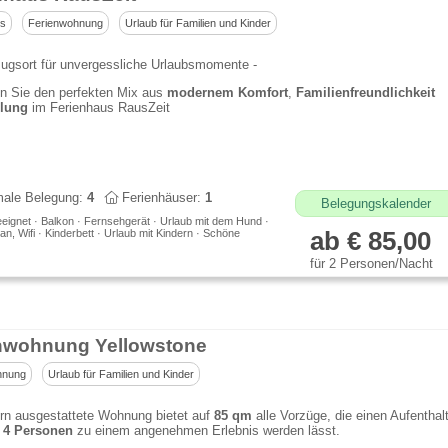
us
Ferienwohnung
Urlaub für Familien und Kinder
ugsort für unvergessliche Urlaubsmomente -
n Sie den perfekten Mix aus
modernem Komfort
,
Familienfreundlichkeit
lung
im Ferienhaus RausZeit
ale Belegung:
4
Ferienhäuser:
1
Belegungskalender
eeignet · Balkon · Fernsehgerät · Urlaub mit dem Hund ·
lan, Wifi · Kinderbett · Urlaub mit Kindern · Schöne
ab € 85,00
für 2 Personen/Nacht
nwohnung Yellowstone
hnung
Urlaub für Familien und Kinder
rn ausgestattete Wohnung bietet auf
85 qm
alle Vorzüge, die einen Aufenthal
u
4 Personen
zu einem angenehmen Erlebnis werden lässt.