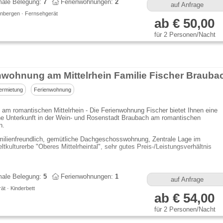
ale Belegung:
7
Ferienwohnungen:
2
auf Anfrage
nbergen · Fernsehgerät
ab € 50,00
für 2 Personen/Nacht
nwohnung am Mittelrhein Familie Fischer Brauba
ermietung
Ferienwohnung
am romantischen Mittelrhein - Die Ferienwohnung Fischer bietet Ihnen eine
he Unterkunft in der Wein- und Rosenstadt Braubach am romantischen
n.
milienfreundlich, gemütliche Dachgeschosswohnung, Zentrale Lage im
ltkulturerbe "Oberes Mittelrheintal", sehr gutes Preis-/Leistungsverhältnis
ale Belegung:
5
Ferienwohnungen:
1
auf Anfrage
t · Kinderbett
ab € 54,00
für 2 Personen/Nacht