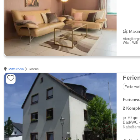
Maxim
Allergikerg
Wlan, Wifi 
Mittelrhein
Rhens
Feri
Ferienwo
Ferienwo
2 Komple
je 70 qm
Bad/WC -
Kabelfern