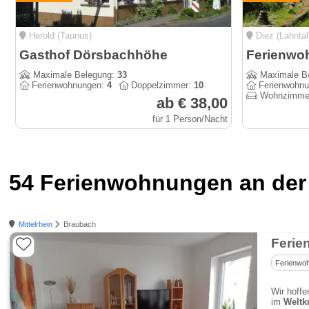
Herold (Taunus)
Diez (Lahntal
Gasthof Dörsbachhöhe
Maximale Belegung:
33
Maximale B
Ferienwohnungen:
4
Doppelzimmer:
10
Ferienwohn
Wohnzimme
ab € 38,00
für 1 Person/Nacht
54 Ferienwohnungen an der
Mittelrhein
Braubach
Ferie
Ferienwo
Wir hoffe
im
Weltku