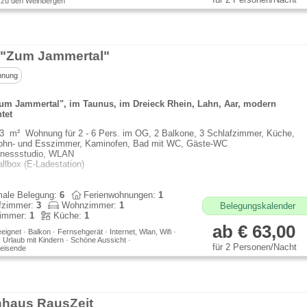
 zu den Weinbergen
"Zum Jammertal"
hnung
m Jammertal", im Taunus, im Dreieck Rhein, Lahn, Aar, modern
tet
3 m² Wohnung für 2 - 6 Pers. im OG, 2 Balkone, 3 Schlafzimmer, Küche,
hn- und Esszimmer, Kaminofen, Bad mit WC, Gäste-WC
tnessstudio, WLAN
llbox (E-Ladestation)
Sie Ruhe und Natur in diesem herrlichen Stück Deutschland.
ale Belegung:
6
Ferienwohnungen:
1
fzimmer:
3
Wohnzimmer:
1
Belegungskalender
immer:
1
Küche:
1
ab € 63,00
eeignet · Balkon · Fernsehgerät · Internet, Wlan, Wifi ·
· Urlaub mit Kindern · Schöne Aussicht ·
für 2 Personen/Nacht
eisende
nhaus RausZeit