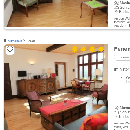
Maxim
Schla
Badez
An den Wei
Internet, W
Aussicht ·
Mittelrhein
Lorch
Ferie
Ferienwo
Im histor
Wo
La
Maxim
Schla
Badez
An den Wei
Wlan, Wifi 