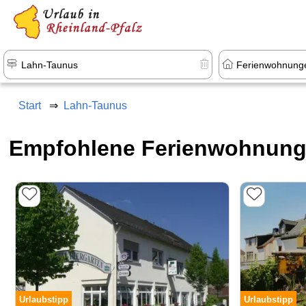
+1.500 Unterkünfte in Rheinland-Pfal
Start
Lahn-Taunus
Empfohlene Ferienwohnung
Urlaubstipp
Urlaubstipp