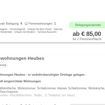
ale Belegung:
4
Ferienwohnungen:
1
Belegungskalender
eeignet · Fernsehgerät · Urlaub mit dem Hund · Internet,
· Kinderbett · Urlaub mit Kindern · Schöne Aussicht
ab € 85,00
für 2 Personen/Nacht
enwohnungen Heubes
hnung
hnungen Heubes - in verkehrsberuhigter Ortslage gelegen
-
tt eingerichtete Wohnungen
 Wohnfläche, Wohnzimmer, Schlafzimmer, kleines Schlafzimmer, Wohnküche
Duschwanne-,
sehen -Flachbildschirm-, Radio, (1 Stellplatz am Haus)