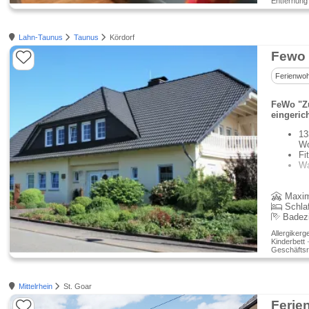
Entfernung
Lahn-Taunus
Taunus
Kördorf
Fewo 
Ferienwo
FeWo "Zu
eingerich
13
Wo
Fi
Wa
Genießen 
Maxim
Schla
Badez
Allergikerg
Kinderbett 
Geschäftsr
Mittelrhein
St. Goar
Ferie