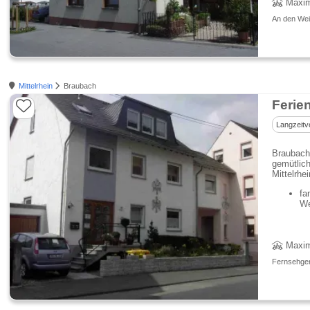
Maxim
An den Wei
Mittelrhein
Braubach
Ferie
Langzeitv
Braubach 
gemütlic
Mittelrhei
fa
We
Maxim
Fernsehgerä