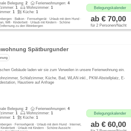
ale Belegung:
2
Ferienwohnungen:
4
fzimmer:
1
Wohnzimmer:
1
Belegungskalender
immer:
1
Küche:
1
ab € 70,00
nbergen · Balkon · Fernsehgerät · Urlaub mit dem Hund ·
lan, Wifi · Kinderbett · Urlaub mit Kindern · Schöne
für 2 Personen/Nacht
 Entfernung zu den Weinbergen
nwohnung Spätburgunder
hnung
ischen Gebäude laden wir sie zum Verweilen in unsere Ferienwohnung ein.
hnzimmer, Schlafzimmer, Küche, Bad, WLAN inkl., PKW-Abstellplatz, E-
destation, Haustiere auf Anfrage
ale Belegung:
2
Ferienwohnungen:
4
fzimmer:
1
Wohnzimmer:
1
Belegungskalender
immer:
1
Küche:
1
ab € 60,00
nbergen · Fernsehgerät · Urlaub mit dem Hund · Internet,
· Kinderbett · Urlaub mit Kindern · Schöne Aussicht ·
für 2 Personen/Nacht