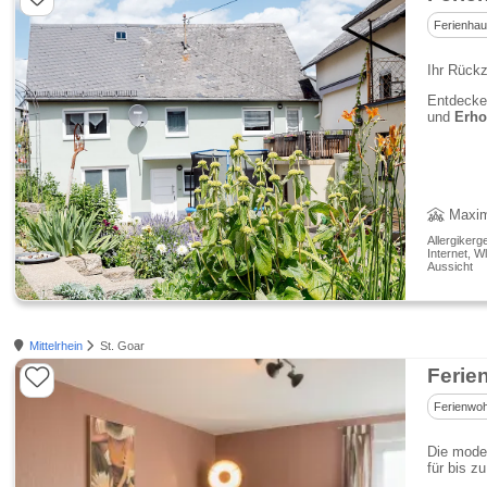
Ferienha
Ihr Rückz
Entdecke
und
Erho
Maxim
Allergikerg
Internet, W
Aussicht
Mittelrhein
St. Goar
Ferie
Ferienwo
Die mode
für bis z