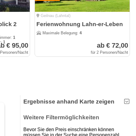
Geilnau (Lahntal)
lick 2
Ferienwohnung Lahn-er-Leben
Maximale Belegung:
4
zimmer:
1
r:
1
b € 95,00
ab € 72,00
2 Personen/Nacht
für 2 Personen/Nacht
Ergebnisse anhand Karte zeigen
Weitere Filtermöglichkeiten
Bevor Sie den Preis einschränken können
müssen Sie in der Suche eine Personenzahl