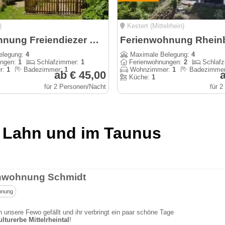
)
Kestert (Mittelrhein)
Ferienwohnung Freiendiezer Stubb in Diez
Ferienwohnung Rheinb
elegung:
4
Maximale Belegung:
4
ungen:
1
Schlafzimmer:
1
Ferienwohnungen:
2
Schlaf
r:
1
Badezimmer:
1
Wohnzimmer:
1
Badezimme
ab € 45,00
a
Küche:
1
für 2 Personen/Nacht
für 
 Lahn und im Taunus
nwohnung Schmidt
hnung
n unsere Fewo gefällt und ihr verbringt ein paar schöne Tage
lturerbe Mittelrheintal
!