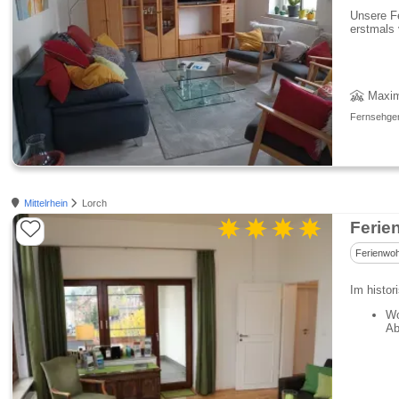
Unsere F
erstmals 
Maxim
Fernsehgerä
Mittelrhein
Lorch
Ferie
Ferienwo
Im histor
Wo
Ab