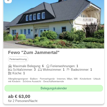
Fewo "Zum Jammertal"
Ferienwohnung
Maximale Belegung:
6
Ferienwohnungen:
1
Schlafzimmer:
3
Wohnzimmer:
1
Badezimmer:
1
Küche:
1
Allergikergeeignet · Balkon · Fernsehgerät · Internet, Wlan, Wifi · Kinderbett · Urlaub
mit Kindern · Schöne Aussicht · Geschäftsreisende
Belegungskalender
ab € 63,00
für 2 Personen/Nacht