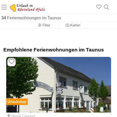
+1.500 Unterkünfte in Rheinland-Pfalz
+1.000 Sehenswürdigkeiten
Über 25 Jahre online
34
Ferienwohnungen im Taunus
Filter
Karten
Empfohlene Ferienwohnungen im Taunus
Urlaubstipp
Herold (Taunus)