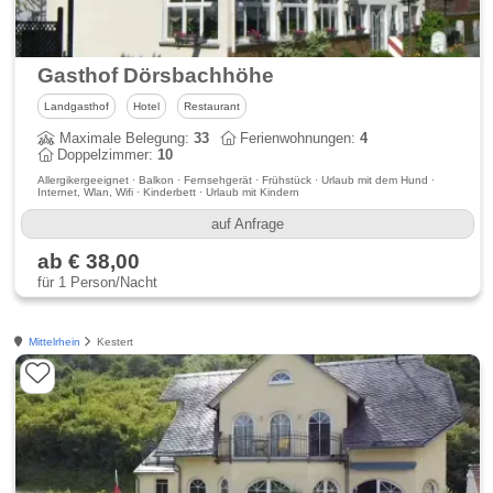
Gasthof Dörsbachhöhe
Landgasthof
Hotel
Restaurant
Maximale Belegung:
33
Ferienwohnungen:
4
Doppelzimmer:
10
Allergikergeeignet · Balkon · Fernsehgerät · Frühstück · Urlaub mit dem Hund ·
Internet, Wlan, Wifi · Kinderbett · Urlaub mit Kindern
auf Anfrage
ab € 38,00
für 1 Person/Nacht
Mittelrhein
Kestert