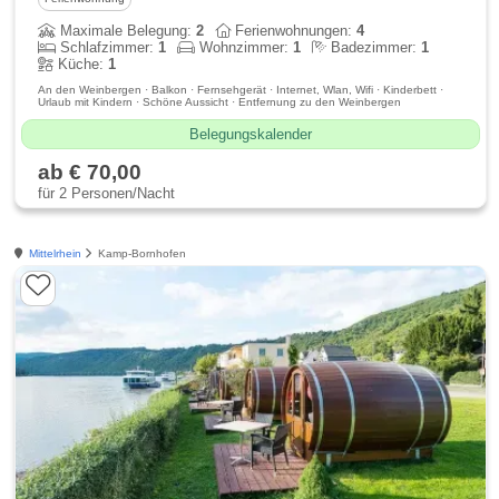
Maximale Belegung:
2
Ferienwohnungen:
4
Schlafzimmer:
1
Wohnzimmer:
1
Badezimmer:
1
Küche:
1
An den Weinbergen · Balkon · Fernsehgerät · Internet, Wlan, Wifi · Kinderbett ·
Urlaub mit Kindern · Schöne Aussicht · Entfernung zu den Weinbergen
Belegungskalender
ab € 70,00
für 2 Personen/Nacht
Mittelrhein
Kamp-Bornhofen