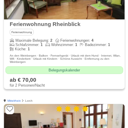
Ferienwohnung Rheinblick
Ferienwohnung
Maximale Belegung:
2
Ferienwohnungen:
4
Schlafzimmer:
1
Wohnzimmer:
1
Badezimmer:
1
Küche:
1
An den Weinbergen · Balkon · Fernsehgerät · Urlaub mit dem Hund · Internet, Wlan,
Wifi · Kinderbett · Urlaub mit Kindern · Schöne Aussicht · Entfernung zu den
Weinbergen
Belegungskalender
ab € 70,00
für 2 Personen/Nacht
Mittelrhein
Lorch