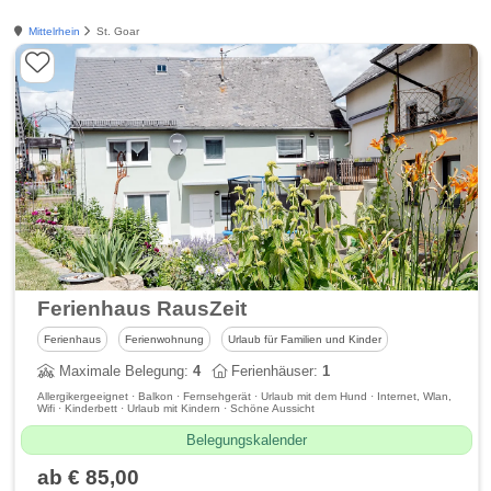
Mittelrhein
St. Goar
Ferienhaus RausZeit
Ferienhaus
Ferienwohnung
Urlaub für Familien und Kinder
Maximale Belegung:
4
Ferienhäuser:
1
Allergikergeeignet · Balkon · Fernsehgerät · Urlaub mit dem Hund · Internet, Wlan,
Wifi · Kinderbett · Urlaub mit Kindern · Schöne Aussicht
Belegungskalender
ab € 85,00