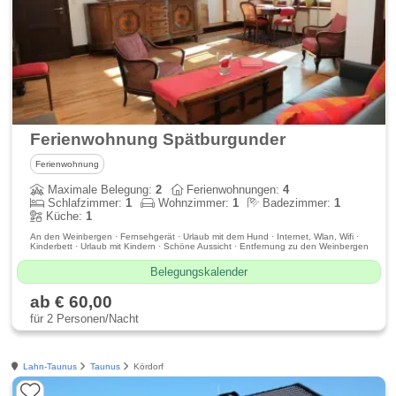
Ferienwohnung Spätburgunder
Ferienwohnung
Maximale Belegung:
2
Ferienwohnungen:
4
Schlafzimmer:
1
Wohnzimmer:
1
Badezimmer:
1
Küche:
1
An den Weinbergen · Fernsehgerät · Urlaub mit dem Hund · Internet, Wlan, Wifi ·
Kinderbett · Urlaub mit Kindern · Schöne Aussicht · Entfernung zu den Weinbergen
Belegungskalender
ab € 60,00
für 2 Personen/Nacht
Lahn-Taunus
Taunus
Kördorf