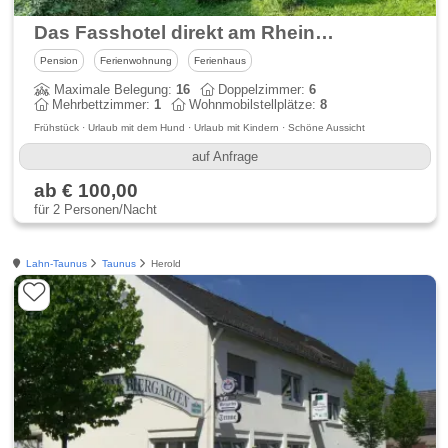
Das Fasshotel direkt am Rheinufer
Pension
Ferienwohnung
Ferienhaus
Maximale Belegung:
16
Doppelzimmer:
6
Mehrbettzimmer:
1
Wohnmobilstellplätze:
8
Frühstück · Urlaub mit dem Hund · Urlaub mit Kindern · Schöne Aussicht
auf Anfrage
ab € 100,00
für 2 Personen/Nacht
Lahn-Taunus
Taunus
Herold