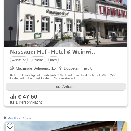
Nassauer Hof - Hotel & Weinwirtschaft am Rheinsteig
Weinstube
Pension
Hotel
Maximale Belegung:
16
Doppelzimmer:
8
Balkon · Fernsehgerät · Frühstück · Urlaub mit dem Hund · Internet, Wlan, Wifi ·
Kinderbett · Urlaub mit Kindern · Schöne Aussicht
auf Anfrage
ab € 47,50
für 1 Person/Nacht
Mittelrhein
Lorch