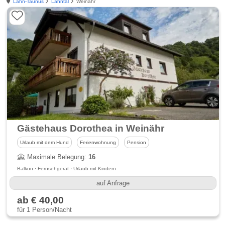
Lahn-Taunus
Lahntal
Weinähr
Gästehaus Dorothea in Weinähr
Urlaub mit dem Hund
Ferienwohnung
Pension
Maximale Belegung:
16
Balkon · Fernsehgerät · Urlaub mit Kindern
auf Anfrage
ab € 40,00
für 1 Person/Nacht