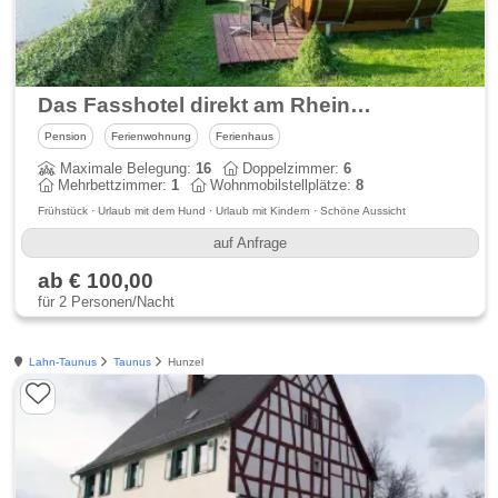
Das Fasshotel direkt am Rheinufer
Pension
Ferienwohnung
Ferienhaus
Maximale Belegung:
16
Doppelzimmer:
6
Mehrbettzimmer:
1
Wohnmobilstellplätze:
8
Frühstück · Urlaub mit dem Hund · Urlaub mit Kindern · Schöne Aussicht
auf Anfrage
ab € 100,00
für 2 Personen/Nacht
Lahn-Taunus
Taunus
Hunzel