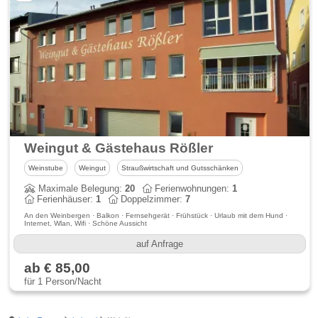
Weingut & Gästehaus Rößler
Weinstube
Weingut
Straußwirtschaft und Gutsschänken
Maximale Belegung:
20
Ferienwohnungen:
1
Ferienhäuser:
1
Doppelzimmer:
7
An den Weinbergen · Balkon · Fernsehgerät · Frühstück · Urlaub mit dem Hund ·
Internet, Wlan, Wifi · Schöne Aussicht
auf Anfrage
ab € 85,00
für 1 Person/Nacht