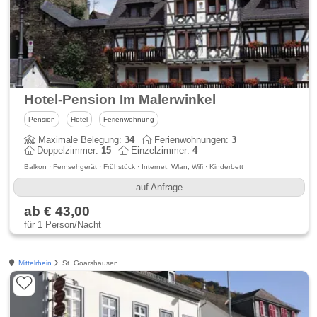
Hotel-Pension Im Malerwinkel
Pension
Hotel
Ferienwohnung
Maximale Belegung:
34
Ferienwohnungen:
3
Doppelzimmer:
15
Einzelzimmer:
4
Balkon · Fernsehgerät · Frühstück · Internet, Wlan, Wifi · Kinderbett
auf Anfrage
ab € 43,00
für 1 Person/Nacht
Mittelrhein
St. Goarshausen