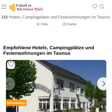
+1.500 Unterkünfte in Rheinland-Pfalz
+1.000 Sehenswürdigkeiten
Über 25 Jahre online
116
Hotels, Campingplätze und Ferienwohnungen im Taunus
Filter
Karten
Empfohlene Hotels, Campingplätze und
Ferienwohnungen im Taunus
Urlaubstipp