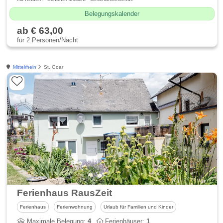
Belegungskalender
ab € 63,00
für 2 Personen/Nacht
Mittelrhein
St. Goar
Ferienhaus RausZeit
Ferienhaus
Ferienwohnung
Urlaub für Familien und Kinder
Maximale Belegung:
4
Ferienhäuser:
1