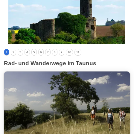
1
2
3
4
5
6
7
8
9
10
11
Rad- und Wanderwege im Taunus