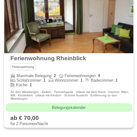
Ferienwohnung Rheinblick
Ferienwohnung
Maximale Belegung:
2
Ferienwohnungen:
4
Schlafzimmer:
1
Wohnzimmer:
1
Badezimmer:
1
Küche:
1
An den Weinbergen · Balkon · Fernsehgerät · Urlaub mit dem Hund · Internet, Wlan,
Wifi · Kinderbett · Urlaub mit Kindern · Schöne Aussicht · Entfernung zu den
Weinbergen
Belegungskalender
ab € 70,00
für 2 Personen/Nacht