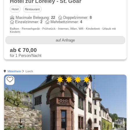
Hotel zur Loreley - St. Goar
Hotel
Restaurant
Maximale Belegung:
22
Doppelzimmer:
8
Einzelzimmer:
2
Mehrbettzimmer:
4
Balkon · Fernsehgerät · Frühstück · Internet, Wlan, Wifi · Kinderbett · Urlaub mit
Kindern
auf Anfrage
ab € 70,00
für 1 Person/Nacht
Mittelrhein
Lorch