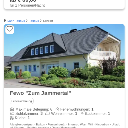
für 2 Personen/Nacht
Lahn-Taunus
Taunus
Kördorf
Fewo "Zum Jammertal"
Ferienwohnung
Maximale Belegung:
6
Ferienwohnungen:
1
Schlafzimmer:
3
Wohnzimmer:
1
Badezimmer:
1
Küche:
1
Allergikergeeignet · Balkon · Fernsehgerät · Internet, Wlan, Wifi · Kinderbett · Urlaub
mit Kindern · Schöne Aussicht · Geschäftsreisende