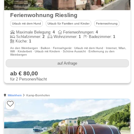
Ferienwohnung Riesling
Urlaub mit dem Hund
Urlaub für Familien und Kinder
Ferienwohnung
Maximale Belegung:
4
Ferienwohnungen:
4
Schlafzimmer:
2
Wohnzimmer:
1
Badezimmer:
1
Küche:
1
An den Weinbergen · Balkon · Fernsehgerät · Urlaub mit dem Hund · Internet, Wlan,
Wifi · Kinderbett · Urlaub mit Kindern · Schöne Aussicht · Entfernung zu den
Weinbergen
auf Anfrage
ab € 80,00
für 2 Personen/Nacht
Mittelrhein
Kamp-Bornhofen