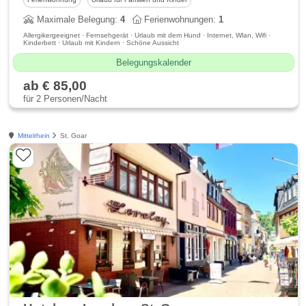
Maximale Belegung:
4
Ferienwohnungen:
1
Allergikergeeignet · Fernsehgerät · Urlaub mit dem Hund · Internet, Wlan, Wifi ·
Kinderbett · Urlaub mit Kindern · Schöne Aussicht
Belegungskalender
ab € 85,00
für 2 Personen/Nacht
Mittelrhein
St. Goar