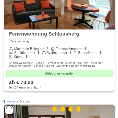
Ferienwohnung Schlossberg
Ferienwohnung
Maximale Belegung:
2
Ferienwohnungen:
4
Schlafzimmer:
1
Wohnzimmer:
1
Badezimmer:
1
Küche:
1
An den Weinbergen · Balkon · Fernsehgerät · Internet, Wlan, Wifi · Kinderbett ·
Urlaub mit Kindern · Schöne Aussicht · Entfernung zu den Weinbergen
Belegungskalender
ab € 70,00
für 2 Personen/Nacht
Mittelrhein
Lorch