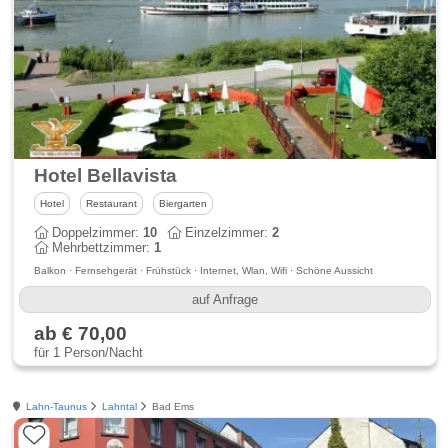
Hotel Bellavista
Hotel
Restaurant
Biergarten
Doppelzimmer:
10
Einzelzimmer:
2
Mehrbettzimmer:
1
Balkon · Fernsehgerät · Frühstück · Internet, Wlan, Wifi · Schöne Aussicht
auf Anfrage
ab € 70,00
für 1 Person/Nacht
Lahn-Taunus
Lahntal
Bad Ems