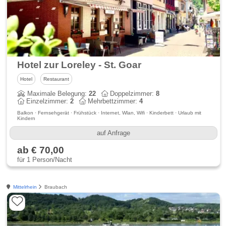
Hotel zur Loreley - St. Goar
Hotel
Restaurant
Maximale Belegung:
22
Doppelzimmer:
8
Einzelzimmer:
2
Mehrbettzimmer:
4
Balkon · Fernsehgerät · Frühstück · Internet, Wlan, Wifi · Kinderbett · Urlaub mit
Kindern
auf Anfrage
ab € 70,00
für 1 Person/Nacht
Mittelrhein
Braubach