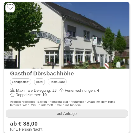
Gasthof Dörsbachhöhe
Landgasthof
Hotel
Restaurant
Maximale Belegung:
33
Ferienwohnungen:
4
Doppelzimmer:
10
Allergikergeeignet · Balkon · Fernsehgerät · Frühstück · Urlaub mit dem Hund ·
Internet, Wlan, Wifi · Kinderbett · Urlaub mit Kindern
auf Anfrage
ab € 38,00
für 1 Person/Nacht