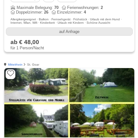
Maximale Belegung:
70
Ferienwohnungen:
2
Doppelzimmer:
26
Einzelzimmer:
4
Allergikergeeignet · Balkon · Fernsehgerät · Frühstück · Urlaub mit dem Hund ·
Internet, Wlan, Wifi · Kinderbett · Urlaub mit Kindern · Schöne Aussicht
auf Anfrage
ab € 48,00
für 1 Person/Nacht
Mittelrhein
St. Goar