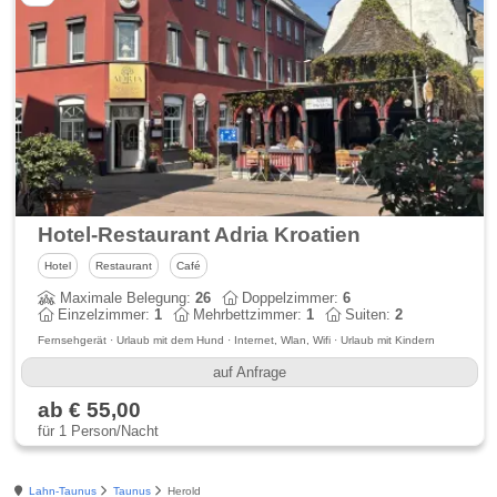
Hotel-Restaurant Adria Kroatien
Hotel
Restaurant
Café
Maximale Belegung:
26
Doppelzimmer:
6
Einzelzimmer:
1
Mehrbettzimmer:
1
Suiten:
2
Fernsehgerät · Urlaub mit dem Hund · Internet, Wlan, Wifi · Urlaub mit Kindern
auf Anfrage
ab € 55,00
für 1 Person/Nacht
Lahn-Taunus
Taunus
Herold