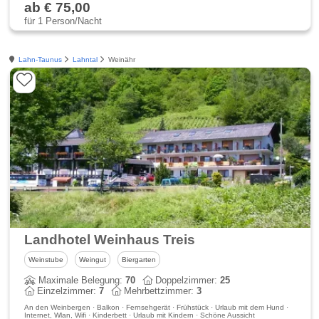
ab € 75,00
für 1 Person/Nacht
Lahn-Taunus
Lahntal
Weinähr
Landhotel Weinhaus Treis
Weinstube
Weingut
Biergarten
Maximale Belegung:
70
Doppelzimmer:
25
Einzelzimmer:
7
Mehrbettzimmer:
3
An den Weinbergen · Balkon · Fernsehgerät · Frühstück · Urlaub mit dem Hund ·
Internet, Wlan, Wifi · Kinderbett · Urlaub mit Kindern · Schöne Aussicht