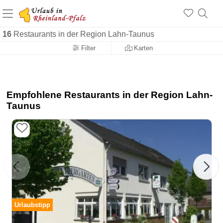
+1.500 Unterkünfte in Rheinland-Pfalz
+1.000 Sehenswürdigkeiten
Über 25 Jahre online
16
Restaurants in der Region Lahn-Taunus
Filter
Karten
Empfohlene Restaurants in der Region Lahn-
Taunus
Urlaubstipp