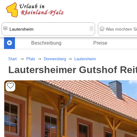
+1.500 Unterkünfte in Rheinland-Pfal
Beschreibung
Preise
Start
Pfalz
Donnersberg
Lautersheim
Lautersheimer Gutshof Rei