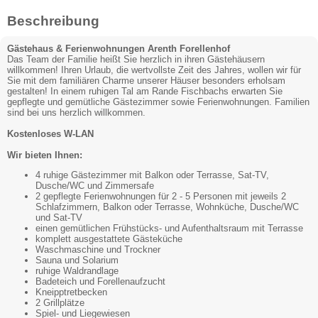
Beschreibung
Gästehaus & Ferienwohnungen Arenth Forellenhof
Das Team der Familie heißt Sie herzlich in ihren Gästehäusern
willkommen! Ihren Urlaub, die wertvollste Zeit des Jahres, wollen wir für
Sie mit dem familiären Charme unserer Häuser besonders erholsam
gestalten! In einem ruhigen Tal am Rande Fischbachs erwarten Sie
gepflegte und gemütliche Gästezimmer sowie Ferienwohnungen. Familien
sind bei uns herzlich willkommen.
Kostenloses W-LAN
Wir bieten Ihnen:
4 ruhige Gästezimmer mit Balkon oder Terrasse, Sat-TV,
Dusche/WC und Zimmersafe
2 gepflegte Ferienwohnungen für 2 - 5 Personen mit jeweils 2
Schlafzimmern, Balkon oder Terrasse, Wohnküche, Dusche/WC
und Sat-TV
einen gemütlichen Frühstücks- und Aufenthaltsraum mit Terrasse
komplett ausgestattete Gästeküche
Waschmaschine und Trockner
Sauna und Solarium
ruhige Waldrandlage
Badeteich und Forellenaufzucht
Kneipptretbecken
2 Grillplätze
Spiel- und Liegewiesen