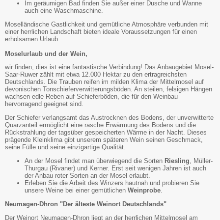
Im geräumigen Bad finden Sie außer einer Dusche und Wanne
auch eine Waschmaschine.
Moselländische Gastlichkeit und gemütliche Atmosphäre verbunden mit
einer herrlichen Landschaft bieten ideale Voraussetzungen für einen
erholsamen Urlaub.
Moselurlaub und der Wein,
wir finden, dies ist eine fantastische Verbindung! Das Anbaugebiet Mosel-
Saar-Ruwer zählt mit etwa 12.000 Hektar zu den ertragreichsten
Deutschlands. Die Trauben reifen im milden Klima der Mittelmosel auf
devonischen Tonschieferverwitterungsböden. An steilen, felsigen Hängen
wachsen edle Reben auf Schieferböden, die für den Weinbau
hervorragend geeignet sind.
Der Schiefer verlangsamt das Austrocknen des Bodens, der unverwitterte
Quarzanteil ermöglicht eine rasche Erwärmung des Bodens und die
Rückstrahlung der tagsüber gespeicherten Wärme in der Nacht. Dieses
prägende Kleinklima gibt unserem späteren Wein seinen Geschmack,
seine Fülle und seine einzigartige Qualität.
An der Mosel findet man überwiegend die Sorten
Riesling
, Müller-
Thurgau (Rivaner) und Kerner. Erst seit wenigen Jahren ist auch
der Anbau roter Sorten an der Mosel erlaubt.
Erleben Sie die Arbeit des Winzers hautnah und probieren Sie
unsere Weine bei einer gemütlichen
Weinprobe
.
Neumagen-Dhron "Der älteste Weinort Deutschlands"
Der Weinort Neumagen-Dhron liegt an der herrlichen Mittelmosel am