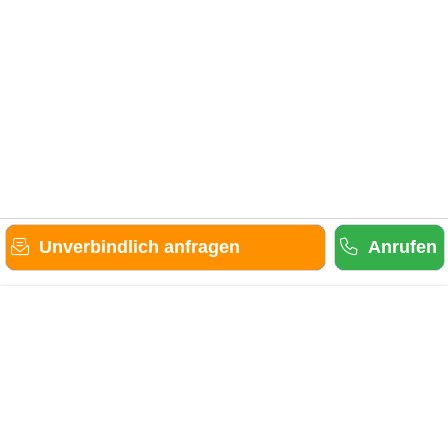
Unverbindlich anfragen
Anrufen
Gäste-Information
Kontakt
Anbieter-Informationen
Anmelden & Werben
Über uns
Das sind wir
AGB und Datenschutz
Impressum
Sitemap
Cookies verwalten