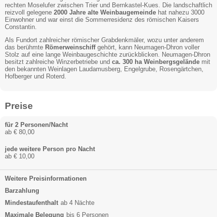
rechten Moselufer zwischen Trier und Bernkastel-Kues. Die landschaftlich
reizvoll gelegene
2000 Jahre alte Weinbaugemeinde
hat nahezu 3000
Einwohner und war einst die Sommerresidenz des römischen Kaisers
Constantin.
Als Fundort zahlreicher römischer Grabdenkmäler, wozu unter anderem
das berühmte
Römerweinschiff
gehört, kann Neumagen-Dhron voller
Stolz auf eine lange Weinbaugeschichte zurückblicken. Neumagen-Dhron
besitzt zahlreiche Winzerbetriebe und
ca. 300 ha Weinbergsgelände
mit
den bekannten Weinlagen Laudamusberg, Engelgrube, Rosengärtchen,
Hofberger und Roterd.
Preise
für 2 Personen/Nacht
ab € 80,00
jede weitere Person pro Nacht
ab € 10,00
Weitere Preisinformationen
Barzahlung
Mindestaufenthalt
ab 4 Nächte
Maximale Belegung
bis 6 Personen