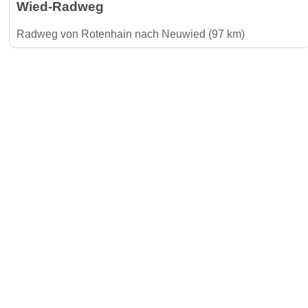
Wied-Radweg
Radweg von Rotenhain nach Neuwied (97 km)
Gäste-I
Für Vermieter & Gastronomen
Kontakt
Jetzt Inserat buchen und 30 €