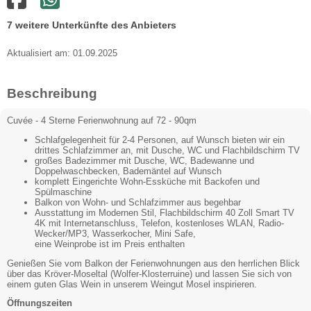
7 weitere Unterkünfte des Anbieters
Aktualisiert am: 01.09.2025
Beschreibung
Cuvée - 4 Sterne Ferienwohnung auf 72 - 90qm
Schlafgelegenheit für 2-4 Personen, auf Wunsch bieten wir ein
drittes Schlafzimmer an, mit Dusche, WC und Flachbildschirm TV
großes Badezimmer mit Dusche, WC, Badewanne und
Doppelwaschbecken, Bademäntel auf Wunsch
komplett Eingerichte Wohn-Essküche mit Backofen und
Spülmaschine
Balkon von Wohn- und Schlafzimmer aus begehbar
Ausstattung im Modernen Stil, Flachbildschirm 40 Zoll Smart TV
4K mit Internetanschluss, Telefon, kostenloses WLAN, Radio-
Wecker/MP3, Wasserkocher, Mini Safe,
eine Weinprobe ist im Preis enthalten
Genießen Sie vom Balkon der Ferienwohnungen aus den herrlichen Blick
über das Kröver-Moseltal (Wolfer-Klosterruine) und lassen Sie sich von
einem guten Glas Wein in unserem Weingut Mosel inspirieren.
Öffnungszeiten