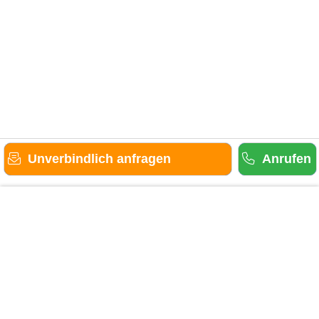
Unverbindlich anfragen
Anrufen
Gäste-Information
Kontakt
Anbieter-Informationen
Anmelden & Werben
Über uns
Das sind wir
AGB und Datenschutz
Impressum
Sitemap
Cookies verwalten
Weitere Portale
Urlaub in der Eifel