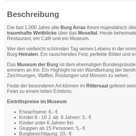
Beschreibung
Die fast 1.000 Jahre alte
Burg Arras
thront majestätisch üb
traumhafte Weitblicke
über das
Moseltal
. Heute beheimate
Restaurant, ein Café und ein Museum.
Wer den vielleicht schönsten Tag seines Lebens in der ein
Burg
Heiraten
. Ein rauschendes Fest, perfekte Bilder und 
Das
Museum der Burg
ist dem ehemaligen Bundespräsid
erinnern an ihn. Ein Highlight ist ein Wandbehang der ber
Zeichnungen, Waffen, Rüstungen und Münzen zu sehen.
Feste der besonderen Art können im
Rittersaal
gefeiert wer
Feier zu einem tollen Erlebnis.
Eintrittspreise im Museum
Erwachsene: 6,- €
Kinder 6 - 10 J. ab 6 Jahren: 3,- €
Kinder unter 6 Jahren frei
Gruppen ab 15 Personen: 5,- €
Burgbesichtigung: 10,- €