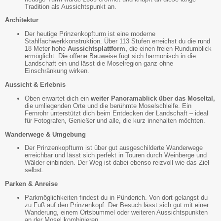
Tradition als Aussichtspunkt an.
Architektur
Der heutige Prinzenkopfturm ist eine moderne
Stahlfachwerkkonstruktion. Über 113 Stufen erreichst du die rund
18 Meter hohe
Aussichtsplattform,
die einen freien Rundumblick
ermöglicht. Die offene Bauweise fügt sich harmonisch in die
Landschaft ein und lässt die Moselregion ganz ohne
Einschränkung wirken.
Aussicht & Erlebnis
Oben erwartet dich ein
weiter Panoramablick über das Moseltal,
die umliegenden Orte und die berühmte Moselschleife. Ein
Fernrohr unterstützt dich beim Entdecken der Landschaft – ideal
für Fotografen, Genießer und alle, die kurz innehalten möchten.
Wanderwege & Umgebung
Der Prinzenkopfturm ist über gut ausgeschilderte Wanderwege
erreichbar und lässt sich perfekt in Touren durch Weinberge und
Wälder einbinden. Der Weg ist dabei ebenso reizvoll wie das Ziel
selbst.
Parken & Anreise
Parkmöglichkeiten findest du in Pünderich. Von dort gelangst du
zu Fuß auf den Prinzenkopf. Der Besuch lässt sich gut mit einer
Wanderung, einem Ortsbummel oder weiteren Aussichtspunkten
an der Mosel kombinieren.