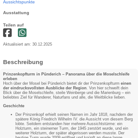
Aussichtspunkte
Ausstattung
Teilen auf
Aktualisiert am: 30.12.2025
Beschreibung
Prinzenkopfturm in Pünderich – Panorama über die Moselschleife
erleben
Hoch über der Mosel bei Pünderich bietet dir der Prinzenkopfturm
einen
der eindrucksvollsten Ausblicke der Region
. Von hier schweift dein
Blick über die Moselschleife, steile Weinberge und die Marienburg – ein
beliebtes Ziel für Wanderer, Naturfans und alle, die Weitblicke lieben.
Geschichte
Der Prinzenkopf erhielt seinen Namen im Jahr 1818, nachdem der
spätere König Friedrich Wilhelm IV. die Aussicht von diesem Berg
lobte. Seitdem entstanden hier mehrere Aussichtstürme: ein
Holzturm, ein steinerner Turm, der 1945 zerstört wurde, und ein
weiterer Holzturm, der später abgerissen werden musste. Der
heutige Turm wurde 2009 eröffnet und knüpft an diese lange