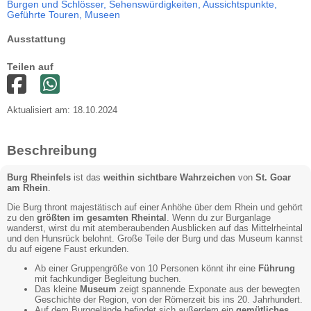
Burgen und Schlösser,
Sehenswürdigkeiten,
Aussichtspunkte,
Geführte Touren,
Museen
Ausstattung
Teilen auf
Aktualisiert am: 18.10.2024
Beschreibung
Burg Rheinfels
ist das
weithin sichtbare Wahrzeichen
von
St. Goar
am Rhein
.
Die Burg thront majestätisch auf einer Anhöhe über dem Rhein und gehört
zu den
größten im gesamten Rheintal
. Wenn du zur Burganlage
wanderst, wirst du mit atemberaubenden Ausblicken auf das Mittelrheintal
und den Hunsrück belohnt. Große Teile der Burg und das Museum kannst
du auf eigene Faust erkunden.
Ab einer Gruppengröße von 10 Personen könnt ihr eine
Führung
mit fachkundiger Begleitung buchen.
Das kleine
Museum
zeigt spannende Exponate aus der bewegten
Geschichte der Region, von der Römerzeit bis ins 20. Jahrhundert.
Auf dem Burggelände befindet sich außerdem ein
gemütliches