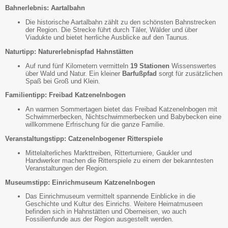
Bahnerlebnis: Aartalbahn
Die historische Aartalbahn zählt zu den schönsten Bahnstrecken
der Region. Die Strecke führt durch Täler, Wälder und über
Viadukte und bietet herrliche Ausblicke auf den Taunus.
Naturtipp: Naturerlebnispfad Hahnstätten
Auf rund fünf Kilometern vermitteln
19 Stationen
Wissenswertes
über Wald und Natur. Ein kleiner
Barfußpfad
sorgt für zusätzlichen
Spaß bei Groß und Klein.
Familientipp: Freibad Katzenelnbogen
An warmen Sommertagen bietet das Freibad Katzenelnbogen mit
Schwimmerbecken, Nichtschwimmerbecken und Babybecken eine
willkommene Erfrischung für die ganze Familie.
Veranstaltungstipp: Catzenelnbogener Ritterspiele
Mittelalterliches Markttreiben, Ritterturniere, Gaukler und
Handwerker machen die Ritterspiele zu einem der bekanntesten
Veranstaltungen der Region.
Museumstipp: Einrichmuseum Katzenelnbogen
Das Einrichmuseum vermittelt spannende Einblicke in die
Geschichte und Kultur des Einrichs. Weitere Heimatmuseen
befinden sich in Hahnstätten und Oberneisen, wo auch
Fossilienfunde aus der Region ausgestellt werden.