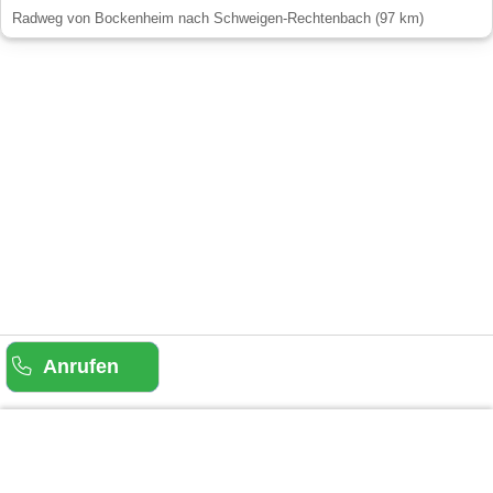
Radweg von Bockenheim nach Schweigen-Rechtenbach (97 km)
Anrufen
Gäste-Information
Kontakt
Anbieter-Informationen
Anmelden & Werben
Über uns