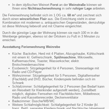
In dem idyllischen Weinort
Forst
an der
Weinstraße
können wir
Ihnen eine
Nichtraucherwohnung
in sehr
ruhiger Lage
anbieten.
Die Ferienwohnung befindet sich im 1.OG ca.
68 m²
und zeichnet sich
durch einen
winzerlichen Flair
aus. Die Einrichtung steht in einer
Kombination mit modernen u. antiquarischen Gegenständen, demzufolge
ist diese Wohnung liebevoll und mit Charme eingerichtet.
Durch die günstige Lage der Wohnung können sie nach 100 m in die
Weinberge gelangen, ebenso ist der Ortskern zu Fuß in 3 Minuten zu
erreichen.
Ausstattung Ferienwohnung Weinrebe
Küche: Backofen, Herd mit 4 Platten, Abzugshaube, Kühlschrank
mit einem kl. Gefrierschrank,
Spülmaschine
, Mikrowelle,
Kaffeemaschine, Toaster, Wasserkocher, elektr.
Brotschneidemaschine
Essbereich: Sitzgelegenheit für 4 Personen, Stereoanlage mit
Radio und CD-Player
Wohnzimmer: Sitzgelegenheit für 5 Personen, Digitalfernseher
(Flachbild) und DVD, Bücher, Kinderspiele befinden sich im
Schrank
Schlafzimmer: Schlafgelegenheit für 2 Personen (bei Bedarf kann
ein Reisebett für Kleinkinder aufgestellt werden), Zustellbett
möglich, digitales Fernsehen mit Flachbildschirm, Möbeltresor,
Radio und Kassettenrecorder, Deckenventilator
Badezimmer: Dusche/WB/WC
Weitere Schlafmöglichkeit: Schlafgelegenheit für 2 Kinder (kl.
franz. Bett), separater Kleiderschrank und Nachtische (abgetrennt