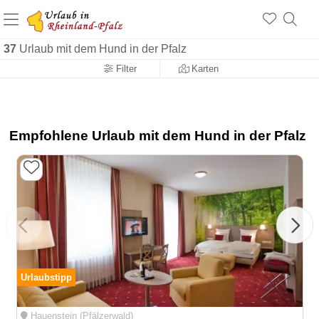
+1.500 Unterkünfte in Rheinland-Pfalz
+1.000 Sehenswürdigkeiten
Über 25 Jahre online
37
Urlaub mit dem Hund in der Pfalz
Filter
Karten
Empfohlene Urlaub mit dem Hund in der Pfalz
Urlaubstipp
Hauenstein (Pfälzerwald)