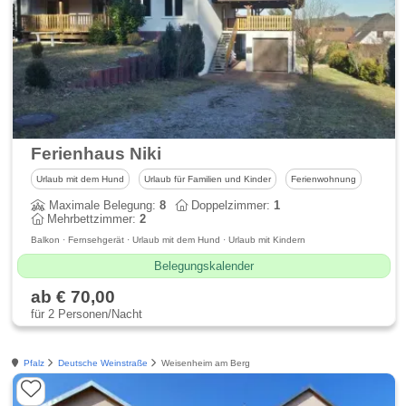
Ferienhaus Niki
Urlaub mit dem Hund
Urlaub für Familien und Kinder
Ferienwohnung
Maximale Belegung:
8
Doppelzimmer:
1
Mehrbettzimmer:
2
Balkon · Fernsehgerät · Urlaub mit dem Hund · Urlaub mit Kindern
Belegungskalender
ab € 70,00
für 2 Personen/Nacht
Pfalz
Deutsche Weinstraße
Weisenheim am Berg