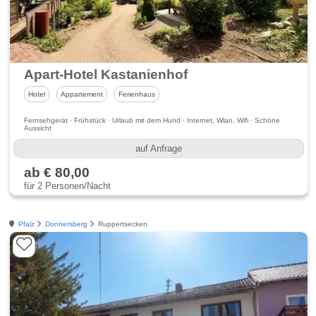
Apart-Hotel Kastanienhof
Hotel
Appartement
Ferienhaus
Fernsehgerät · Frühstück · Urlaub mit dem Hund · Internet, Wlan, Wifi · Schöne
Aussicht
auf Anfrage
ab € 80,00
für 2 Personen/Nacht
Pfalz
Donnersberg
Ruppertsecken