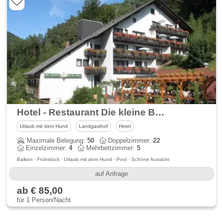
Hotel - Restaurant Die kleine Blume im Dahner Felsenland
Urlaub mit dem Hund
Landgasthof
Hotel
Maximale Belegung:
50
Doppelzimmer:
22
Einzelzimmer:
4
Mehrbettzimmer:
5
Balkon · Frühstück · Urlaub mit dem Hund · Pool · Schöne Aussicht
auf Anfrage
ab € 85,00
für 1 Person/Nacht