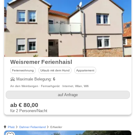
Weisremer Ferienhaisl
Ferienwohnung
Urlaub mit dem Hund
Appartement
Maximale Belegung:
6
An den Weinbergen · Fernsehgerät · Internet, Wlan, Wifi
auf Anfrage
ab € 80,00
für 2 Personen/Nacht
Pfalz
Dahner Felsenland
Erfweiler