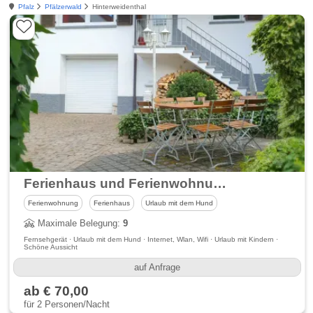
Pfalz
Pfälzerwald
Hinterweidenthal
Ferienhaus und Ferienwohnungen Pfalzperle
Ferienwohnung
Ferienhaus
Urlaub mit dem Hund
Maximale Belegung:
9
Fernsehgerät · Urlaub mit dem Hund · Internet, Wlan, Wifi · Urlaub mit Kindern ·
Schöne Aussicht
auf Anfrage
ab € 70,00
für 2 Personen/Nacht