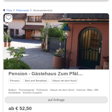
Pfalz
Pfälzerwald
Hinterweidenthal
Pension - Gästehaus Zum Pfälzerwald
Pension
Bed and Breakfast
Urlaub mit dem Hund
Balkon · Fernsehgerät · Frühstück · Urlaub mit dem Hund · Internet, Wlan, Wifi ·
Kinderbett · Schöne Aussicht
auf Anfrage
ab € 52,50