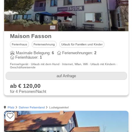
Maison Fasson
Ferienhaus
Ferienwohnung
Urlaub für Familien und Kinder
Maximale Belegung:
6
Ferienwohnungen:
2
Ferienhäuser:
1
Fernsehgerät · Urlaub mit dem Hund · Internet, Wlan, Wifi · Urlaub mit Kindern ·
Geschäftsreisende
auf Anfrage
ab € 120,00
für 4 Personen/Nacht
Pfalz
Dahner Felsenland
Ludwigswinkel