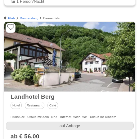
für 1 Person/Nacht
Pfalz
Donnersberg
Dannenfels
Landhotel Berg
Hotel
Restaurant
Café
Frühstück · Urlaub mit dem Hund · Internet, Wlan, Wifi · Urlaub mit Kindern
auf Anfrage
ab € 56,00