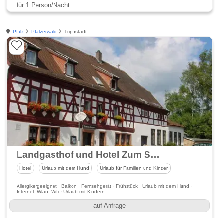
für 1 Person/Nacht
Pfalz
Pfälzerwald
Trippstadt
Landgasthof und Hotel Zum Schwan
Hotel
Urlaub mit dem Hund
Urlaub für Familien und Kinder
Allergikergeeignet · Balkon · Fernsehgerät · Frühstück · Urlaub mit dem Hund ·
Internet, Wlan, Wifi · Urlaub mit Kindern
auf Anfrage