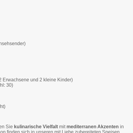
rnsehsender)
2 Erwachsene und 2 kleine Kinder)
l: 30)
ht)
ßen Sie
kulinarische Vielfalt
mit
mediterranen Akzenten
in
on finden sich in unseren mit Liebe zubereiteten Speisen