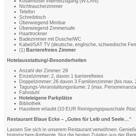
Kostenloser Internetzugang (W-LAN)
Nichtraucherzimmer
Telefon
Schreibtisch
Überwiegend Minibar
Überwiegend Zimmersafe
Haartrockner
Badezimmer mit Dusche/WC
Kabel/SAT TV (deutsche, englische, schwedische Fe
(1)
Barrierefreies Zimmer
Hotelausstattung/-Besonderheiten
Anzahl der Zimmer: 28
Einzelzimmer: 2, davon 1 barrierefreies
Doppelzimmer: 26 davon 3 Familienzimmer (bis max. 
Tagungs-Veranstaltungsräume: 2 (max. Personenanzah
Fahrstuhl
Hoteleigene Parkplätze
Bibliothek
Haustiere erlaubt (10 EUR Reinigungspauschale /Nac
Restaurant Blaue Ecke – „Gutes für Leib und Seele…“
Lassen Sie sich in unserem Restaurant verwöhnen. Genie
historischem Ambiente. Nur die besten Zutaten aus der Regi