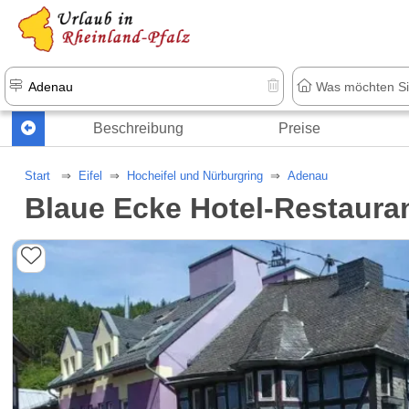
+1.500 Unterkünfte in Rheinland-Pfal
Beschreibung
Preise
Start
Eifel
Hocheifel und Nürburgring
Adenau
Blaue Ecke Hotel-Restaura