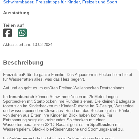
Schwimmbäder,
Freizeittipps für Kinder,
Freizeit und Sport
Ausstattung
Teilen auf
Aktualisiert am: 10.03.2024
Beschreibung
Freizeitspaß für die ganze Familie: Das Aquadrom in Hockenheim bietet
für Wasserratten alles, was das Herz begehrt.
Auf und ab geht es im größten Freibad-Wellenbecken Deutschlands.
Im
Innenbereich
können Schwimmer*innen im 25 Meter langen
Sportbecken mit Startblöcken ihre Runden ziehen. Die kleinen Badegäste
toben sich im Kinderbecken mit Kinder-Rutsche im R-Design, Wasserigel
und wasserspeiendem Clown aus. Rund um das Becken gibt es Bänke,
von denen aus Eltern ihre Kinder im Blick haben können. Für
Entspannung sorgt ein kreisrundes Solebecken mit einer
Wassertemperatur von 32°C. Rasant geht es im
Spaßbecken
mit
Wasserspeiern, Black-Hole-Riesenrutsche und Strömungskanal zu.
Im
Außenbereich
befindet sich ein Außen-Erlebnisbecken mit