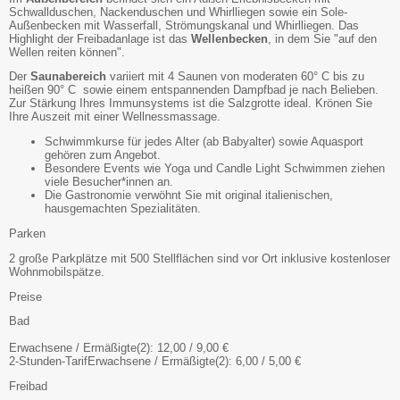
Schwallduschen, Nackenduschen und Whirlliegen sowie ein Sole-
Außenbecken mit Wasserfall, Strömungskanal und Whirlliegen. Das
Highlight der Freibadanlage ist das
Wellenbecken
, in dem Sie "auf den
Wellen reiten können".
Der
Saunabereich
variiert mit 4 Saunen von moderaten 60° C bis zu
heißen 90° C sowie einem entspannenden Dampfbad je nach Belieben.
Zur Stärkung Ihres Immunsystems ist die Salzgrotte ideal. Krönen Sie
Ihre Auszeit mit einer Wellnessmassage.
Schwimmkurse für jedes Alter (ab Babyalter) sowie Aquasport
gehören zum Angebot.
Besondere Events wie Yoga und Candle Light Schwimmen ziehen
viele Besucher*innen an.
Die Gastronomie verwöhnt Sie mit original italienischen,
hausgemachten Spezialitäten.
Parken
2 große Parkplätze mit 500 Stellflächen sind vor Ort inklusive kostenloser
Wohnmobilspätze.
Preise
Bad
Erwachsene / Ermäßigte(2): 12,00 / 9,00 €
2-Stunden-TarifErwachsene / Ermäßigte(2): 6,00 / 5,00 €
Freibad