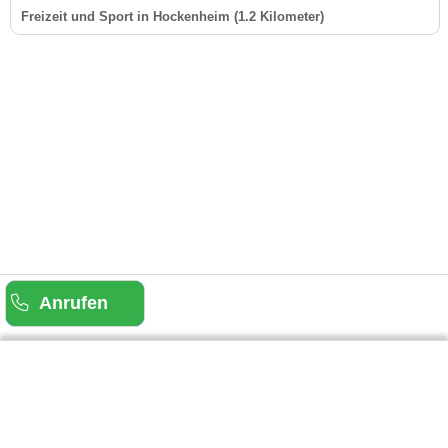
Freizeit und Sport in Hockenheim (1.2 Kilometer)
Anrufen
Gäste-Information
Kontakt
Anbieter-Informationen
Anmelden & Werben
Über uns
Das sind wir
AGB und Datenschutz