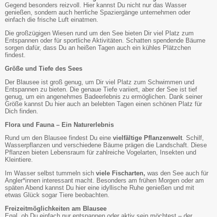
Gegend besonders reizvoll. Hier kannst Du nicht nur das Wasser
genießen, sondern auch herrliche Spaziergänge unternehmen oder
einfach die frische Luft einatmen.
Die großzügigen Wiesen rund um den See bieten Dir viel Platz zum
Entspannen oder für sportliche Aktivitäten. Schatten spendende Bäume
sorgen dafür, dass Du an heißen Tagen auch ein kühles Plätzchen
findest.
Größe und Tiefe des Sees
Der Blausee ist groß genug, um Dir viel Platz zum Schwimmen und
Entspannen zu bieten. Die genaue Tiefe variiert, aber der See ist tief
genug, um ein angenehmes Badeerlebnis zu ermöglichen. Dank seiner
Größe kannst Du hier auch an belebten Tagen einen schönen Platz für
Dich finden.
Flora und Fauna – Ein Naturerlebnis
Rund um den Blausee findest Du eine
vielfältige Pflanzenwelt
. Schilf,
Wasserpflanzen und verschiedene Bäume prägen die Landschaft. Diese
Pflanzen bieten Lebensraum für zahlreiche Vogelarten, Insekten und
Kleintiere.
Im Wasser selbst tummeln sich
viele Fischarten,
was den See auch für
Angler*innen interessant macht. Besonders am frühen Morgen oder am
späten Abend kannst Du hier eine idyllische Ruhe genießen und mit
etwas Glück sogar Tiere beobachten.
Freizeitmöglichkeiten am Blausee
Egal, ob Du einfach nur entspannen oder aktiv sein möchtest – der