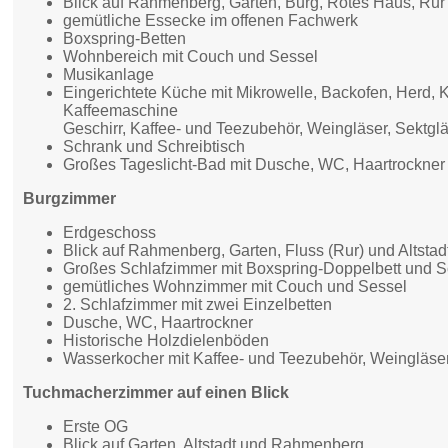
Blick auf Rahmenberg, Garten, Burg, Rotes Haus, Rur 
gemütliche Essecke im offenen Fachwerk
Boxspring-Betten
Wohnbereich mit Couch und Sessel
Musikanlage
Eingerichtete Küche mit Mikrowelle, Backofen, Herd, 
Kaffeemaschine
Geschirr, Kaffee- und Teezubehör, Weingläser, Sektgl
Schrank und Schreibtisch
Großes Tageslicht-Bad mit Dusche, WC, Haartrockner
Burgzimmer
Erdgeschoss
Blick auf Rahmenberg, Garten, Fluss (Rur) und Altstad
Großes Schlafzimmer mit Boxspring-Doppelbett und 
gemütliches Wohnzimmer mit Couch und Sessel
2. Schlafzimmer mit zwei Einzelbetten
Dusche, WC, Haartrockner
Historische Holzdielenböden
Wasserkocher mit Kaffee- und Teezubehör, Weingläse
Tuchmacherzimmer auf einen Blick
Erste OG
Blick auf Garten, Altstadt und Rahmenberg