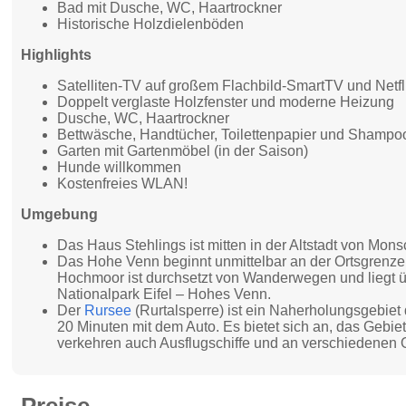
Bad mit Dusche, WC, Haartrockner
Historische Holzdielenböden
Highlights
Satelliten-TV auf großem Flachbild-SmartTV und Netfl
Doppelt verglaste Holzfenster und moderne Heizung
Dusche, WC, Haartrockner
Bettwäsche, Handtücher, Toilettenpapier und Shamp
Garten mit Gartenmöbel (in der Saison)
Hunde willkommen
Kostenfreies WLAN!
Umgebung
Das Haus Stehlings ist mitten in der Altstadt von Mons
Das Hohe Venn beginnt unmittelbar an der Ortsgrenze
Hochmoor ist durchsetzt von Wanderwegen und liegt 
Nationalpark Eifel – Hohes Venn.
Der
Rursee
(Rurtalsperre) ist ein Naherholungsgebie
20 Minuten mit dem Auto. Es bietet sich an, das Gebi
verkehren auch Ausflugschiffe und an verschiedenen O