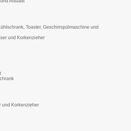
und Altstadt
Kühlschrank, Toaster, Geschirrspülmaschine und
äser und Korkenzieher
t
Schrank
r und Korkenzieher