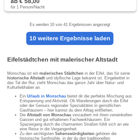
ab € 58,00
für 1 Person/Nacht
Es werden
10
von 41 Ergebnissen angezeigt
10 weitere Ergebnisse laden
Eifelstädtchen mit malerischer Altstadt
Monschau ist ein
malerisches Städtchen
in der Eifel, das für seine
historische Altstadt
und idyllische Lage bekannt ist. Eingebettet in
das Tal der Rur, zieht Monschau das ganze Jahr über Natur- und
Kulturliebhaber an.
Ein
Urlaub in Monschau
bietet dir die perfekte Mischung aus
Entspannung und Aktivität. Ob Wanderungen durch die Eifel
oder der Genuss regionaler Spezialitäten in gemütlichen
Gasthäusern – hier kannst du dem Alltag entfliehen.
Die
Altstadt von Monschau
verzaubert mit ihren verwinkelten
Gassen und gut erhaltenen Fachwerkhäusern. Ein
Spaziergang durch die charmanten Straßen fühlt sich an wie
eine Reise in die Vergangenheit.
Zu den wichtigsten
Sehenswürdigkeiten
gehören die
historische Senfmühle, in der du den traditionellen