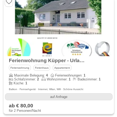
Ferienwohnung Küpper - Urlaub zwischen Nationalpark Eifel und dem Naturpark Hohes Venn
Ferienwohnung
Ferienhaus
Appartement
Maximale Belegung:
4
Ferienwohnungen:
1
Schlafzimmer:
2
Wohnzimmer:
1
Badezimmer:
1
Küche:
1
Balkon · Fernsehgerät · Internet, Wlan, Wifi · Schöne Aussicht
auf Anfrage
ab € 80,00
für 2 Personen/Nacht