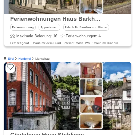
Ferienwohnungen Haus Barkhausen
Ferienwohnung
Appartement
Urlaub für Familien und Kinder
Maximale Belegung:
16
Ferienwohnungen:
4
Fernsehgerät · Urlaub mit dem Hund · Internet, Wlan, Wifi · Urlaub mit Kindern
Eifel
Nordeifel
Monschau
Gästehaus Haus Stehlings