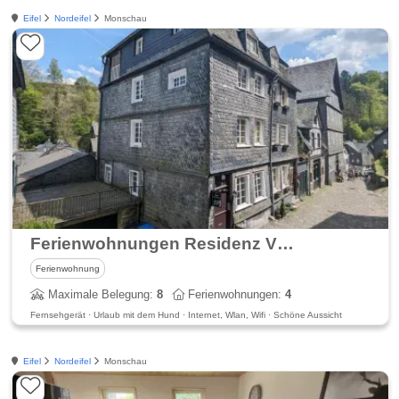
Eifel
Nordeifel
Monschau
Ferienwohnungen Residenz Vier Jahreszeiten
Ferienwohnung
Maximale Belegung:
8
Ferienwohnungen:
4
Fernsehgerät · Urlaub mit dem Hund · Internet, Wlan, Wifi · Schöne Aussicht
Eifel
Nordeifel
Monschau