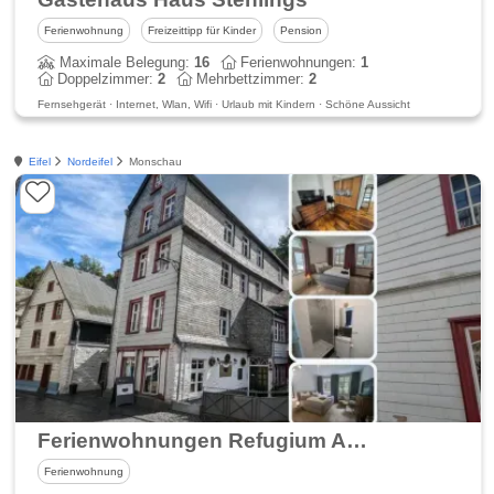
Ferienwohnung
Freizeittipp für Kinder
Pension
Maximale Belegung:
16
Ferienwohnungen:
1
Doppelzimmer:
2
Mehrbettzimmer:
2
Fernsehgerät · Internet, Wlan, Wifi · Urlaub mit Kindern · Schöne Aussicht
Eifel
Nordeifel
Monschau
Ferienwohnungen Refugium Altstadt
Ferienwohnung