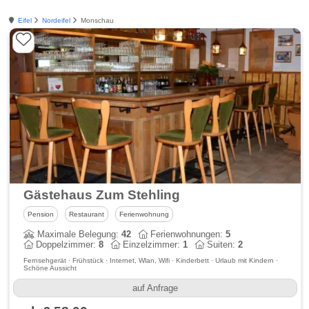
Eifel
Nordeifel
Monschau
Gästehaus Zum Stehling
Pension
Restaurant
Ferienwohnung
Maximale Belegung:
42
Ferienwohnungen:
5
Doppelzimmer:
8
Einzelzimmer:
1
Suiten:
2
Fernsehgerät · Frühstück · Internet, Wlan, Wifi · Kinderbett · Urlaub mit Kindern ·
Schöne Aussicht
auf Anfrage