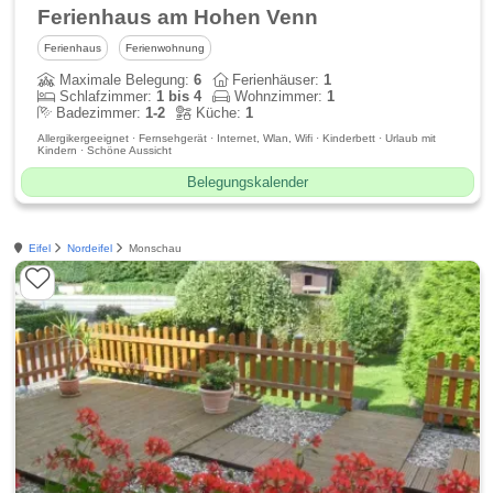
Ferienhaus am Hohen Venn
Ferienhaus
Ferienwohnung
Maximale Belegung:
6
Ferienhäuser:
1
Schlafzimmer:
1 bis 4
Wohnzimmer:
1
Badezimmer:
1-2
Küche:
1
Allergikergeeignet · Fernsehgerät · Internet, Wlan, Wifi · Kinderbett · Urlaub mit
Kindern · Schöne Aussicht
Belegungskalender
Eifel
Nordeifel
Monschau