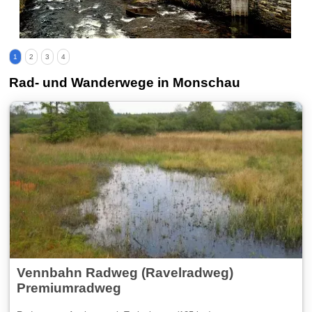
1
2
3
4
Rad- und Wanderwege in Monschau
Vennbahn Radweg (Ravelradweg)
Premiumradweg