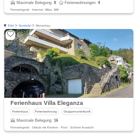
Maximale Belegung:
8
Ferienwohnungen:
4
Fernsehgerät · Internet, Wlan, Wifi
Eifel
Nordeifel
Monschau
Ferienhaus Villa Eleganza
Ferienhaus
Ferienwohnung
Gruppenunterkunft
Maximale Belegung:
16
Fernsehgerät · Urlaub mit Kindern · Pool · Schöne Aussicht