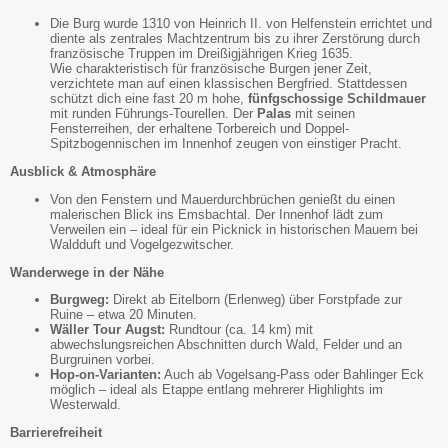
Die Burg wurde 1310 von Heinrich II. von Helfenstein errichtet und
diente als zentrales Machtzentrum bis zu ihrer Zerstörung durch
französische Truppen im Dreißigjährigen Krieg 1635.
Wie charakteristisch für französische Burgen jener Zeit,
verzichtete man auf einen klassischen Bergfried. Stattdessen
schützt dich eine fast 20 m hohe,
fünfgschossige Schildmauer
mit runden Führungs-Tourellen. Der
Palas
mit seinen
Fensterreihen, der erhaltene Torbereich und Doppel-
Spitzbogennischen im Innenhof zeugen von einstiger Pracht.
Ausblick & Atmosphäre
Von den Fenstern und Mauerdurchbrüchen genießt du einen
malerischen Blick ins Emsbachtal. Der Innenhof lädt zum
Verweilen ein – ideal für ein Picknick in historischen Mauern bei
Waldduft und Vogelgezwitscher.
Wanderwege in der Nähe
Burgweg:
Direkt ab Eitelborn (Erlenweg) über Forstpfade zur
Ruine – etwa 20 Minuten.
Wäller Tour Augst:
Rundtour (ca. 14 km) mit
abwechslungsreichen Abschnitten durch Wald, Felder und an
Burgruinen vorbei.
Hop-on-Varianten:
Auch ab Vogelsang-Pass oder Bahlinger Eck
möglich – ideal als Etappe entlang mehrerer Highlights im
Westerwald.
Barrierefreiheit