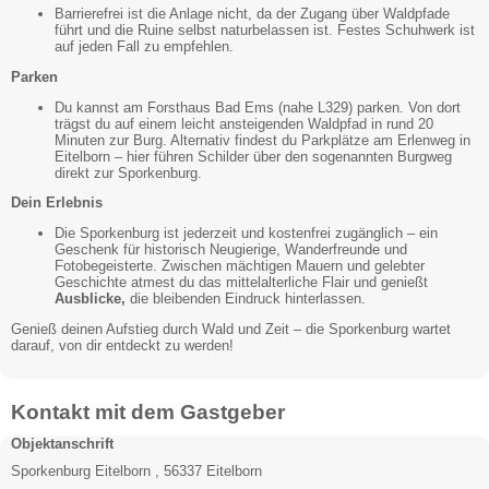
Barrierefrei ist die Anlage nicht, da der Zugang über Waldpfade
führt und die Ruine selbst naturbelassen ist. Festes Schuhwerk ist
auf jeden Fall zu empfehlen.
Parken
Du kannst am Forsthaus Bad Ems (nahe L329) parken. Von dort
trägst du auf einem leicht ansteigenden Waldpfad in rund 20
Minuten zur Burg. Alternativ findest du Parkplätze am Erlenweg in
Eitelborn – hier führen Schilder über den sogenannten Burgweg
direkt zur Sporkenburg.
Dein Erlebnis
Die Sporkenburg ist jederzeit und kostenfrei zugänglich – ein
Geschenk für historisch Neugierige, Wanderfreunde und
Fotobegeisterte. Zwischen mächtigen Mauern und gelebter
Geschichte atmest du das mittelalterliche Flair und genießt
Ausblicke,
die bleibenden Eindruck hinterlassen.
Genieß deinen Aufstieg durch Wald und Zeit – die Sporkenburg wartet
darauf, von dir entdeckt zu werden!
Kontakt mit dem Gastgeber
Objektanschrift
Sporkenburg Eitelborn , 56337 Eitelborn