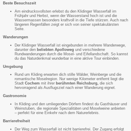
Beste Besuchszeit
Am eindrucksvollsten erlebst du den Klidinger Wasserfall im
Frühjahr und Herbst, wenn der Wasserstand hoch ist und die
Wassermassen besonders kraftvoll in die Tiefe stürzen. Auch nach
längeren Regenfällen zeigt er sich von seiner spektakulärsten
Seite.
Wanderungen
Der Klidinger Wasserfall ist eingebunden in mehrere Wanderwege,
darunter den
beliebten Apolloweg
und verschiedene
Rundwanderungen durch die Mosel- und Eifellandschaft. So kannst
du das Naturdenkmal wunderbar in eine aktive Tour einbinden.
Umgebung
Rund um Kliding erwarten dich stille Wälder, Weinberge und die
romantische Moselregion. Nur wenige Kilometer entfernt liegt die
Stadt
Cochem
mit ihrer
berühmten Reichsburg,
die sich
hervorragend als Ausflugsziel nach einer Wanderung eignet.
Gastronomie
In Kliding und den umliegenden Dörfern findest du Gasthäuser und
Weinstuben, die regionale Spezialitäten und Moselweine anbieten
– perfekt für eine Einkehr nach dem Naturerlebnis.
Barrierefreiheit
Der Weg zum Wasserfall ist nicht barrierefrei. Der Zugang erfolgt