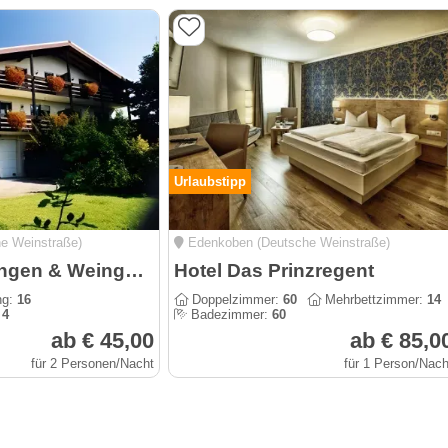
Urlaubstipp
e Weinstraße)
Edenkoben (Deutsche Weinstraße)
Ferienwohnungen & Weingut Becker - Heißbühlerhof
Hotel Das Prinzregent
ng:
16
Doppelzimmer:
60
Mehrbettzimmer:
14
:
4
Badezimmer:
60
ab € 45,00
ab € 85,0
für 2 Personen/Nacht
für 1 Person/Nach