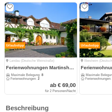
Urlaubstipp
Urlaubstipp
Landau (Deutsche Weinstraße)
Ilbesheim (Deutsch
Ferienwohnungen Martinshof mit herrlichem Blick über die Weinberge und die Ortschaft
Maximale Belegung:
8
Maximale Belegu
Ferienwohnungen:
2
Ferienwohnungen
ab € 69,00
für 2 Personen/Nacht
Beschreibung