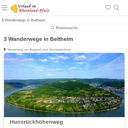
+1.500 Unterkünfte in Rheinland-Pfalz
+1.000 Sehenswürdigkeiten
Über 25 Jahre online
3
Wanderwege in Beltheim
Routensuche
3 Wanderwege in Beltheim
Wanderweg von Boppard nach Bernkastel-Kues
Hunsrückhöhenweg