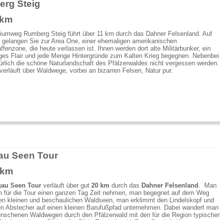
rg Steig
r
über Fische weiß oder bei den Fischmodellen auf dem Wassersteg gut
 km
t hat, der hat sicher keine Probleme beim Fischquiz am Klosterweiher.
vom Laufen heiße Füße bekommen hat, der kann sie in der Kneippanlage
iumweg Rumberg Steig führt über 11 km durch das Dahner Felsenland. Auf
.
gelangen Sie zur Area One, einer ehemaligen amerikanischen
fenzone, die heute verlassen ist. Ihnen werden dort alte Militärbunker, ein
iges Flair und jede Menge Hintergründe zum Kalten Krieg begegnen. Nebenbei
che Tiere spielen eine große Rolle auf dem Erlebnisweg. Ob man die
türlich die schöne Naturlandschaft des Pfälzerwaldes nicht vergessen werden.
mit den Augen einer Biene oder eines Greifvogels betrachten oder den
erläuft über Waldwege, vorbei an bizarren Felsen, Natur pur.
terschiedlicher Wildtiere folg ...
u Seen Tour
 km
au Seen Tour
verläuft über gut
20 km
durch das
Dahner Felsenland
. Man
ch für die Tour einen ganzen Tag Zeit nehmen, man begegnet auf dem Weg
en kleinen und beschaulichen Waldseen, man erklimmt den Lindelskopf und
en Abstecher auf einen kleinen Barufußpfad unternehmen. Dabei wandert man
unschenen Waldwegen durch den Pfälzerwald mit den für die Region typische