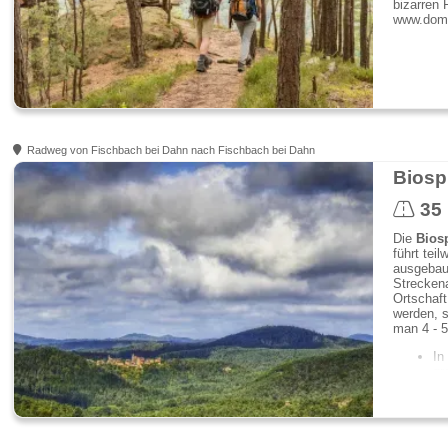
bizarren 
www.domi
Radweg von Fischbach bei Dahn nach Fischbach bei Dahn
Biosp
35
Die
Bios
führt tei
ausgebaut
Strecken
Ortschaft
werden, s
man 4 - 
In
gr