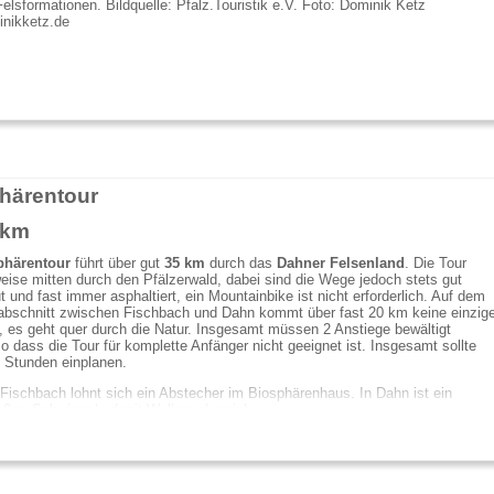
Felsformationen. Bildquelle: Pfalz.Touristik e.V. Foto: Dominik Ketz
nikketz.de
härentour
 km
phärentour
führt über gut
35 km
durch das
Dahner Felsenland
. Die Tour
lweise mitten durch den Pfälzerwald, dabei sind die Wege jedoch stets gut
 und fast immer asphaltiert, ein Mountainbike ist nicht erforderlich. Auf dem
abschnitt zwischen Fischbach und Dahn kommt über fast 20 km keine einzig
, es geht quer durch die Natur. Insgesamt müssen 2 Anstiege bewältigt
o dass die Tour für komplette Anfänger nicht geeignet ist. Insgesamt sollte
5 Stunden einplanen.
 Fischbach lohnt sich ein Abstecher im Biosphärenhaus. In Dahn ist ein
oßes Schwimmbad mit Wellnessbereich.