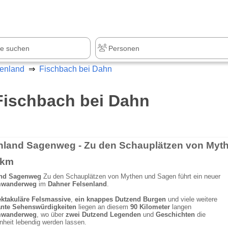
z
+1.000 Sehenswürdigkeiten
enland
Fischbach bei Dahn
Fischbach bei Dahn
 km
and Sagenweg
Zu den Schauplätzen von Mythen und Sagen führt ein neuer
mwanderweg
im
Dahner Felsenland
.
ktakuläre Felsmassive
,
ein knappes Dutzend Burgen
und viele weitere
ante Sehenswürdigkeiten
liegen an diesem
90 Kilometer
langen
mwanderweg
, wo über
zwei Dutzend Legenden
und
Geschichten
die
heit lebendig werden lassen.