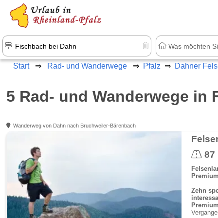
+1.500 Unterkünfte in Rheinland-Pfal
Start
Rad- und Wanderwege
Pfalz
Dahner Fels
5 Rad- und Wanderwege in 
Wanderweg von Dahn nach Bruchweiler-Bärenbach
87
Felsenl
Premiu
Z
ehn spe
interess
Premiu
Vergangen