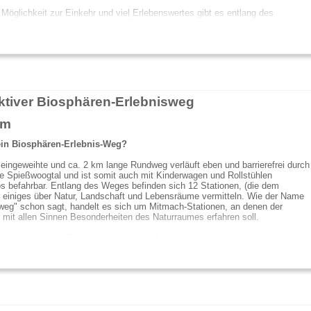
 Möglichkeit zur Einkehr und viel Erlebenswertes gibt es entlang des
nd Sagenweges noch dazu. Wer Dahn als Ausgangspunkt für seine Wanderun
t das Symbol für die wohl berühmteste Sage der Region gleich vor Augen: de
nsprung
.
lucht vor einem Jägerburschen, der mehr von ihr wollte, als sie zu geben
r, heißt es, habe sich eine fromme Maid dereinst von dort oben in die Tiefe
 Und weil der Himmel Barmherzigkeit habe walten lassen, sei die Jungfer trotz
eter-Sturzes unversehrt am Fuß des Felsens gelandet.
aktiver Biosphären-Erlebnisweg
nder sagenhaft auf dieser Wanderung die
Elwetrtitsche
. Der Pfälzer Fabel-
gegnet dem Wanderer zum Greifen nah im Kurpark von Dahn. Ein Geheimnis
km
rer Art hütet der
Drachenfe ...
ein Biosphären-Erlebnis-Weg?
eingeweihte und ca. 2 km lange Rundweg verläuft eben und barrierefrei durch
e Spießwoogtal und ist somit auch mit Kinderwagen und Rollstühlen
s befahrbar. Entlang des Weges befinden sich 12 Stationen, (die dem
 einiges über Natur, Landschaft und Lebensräume vermitteln. Wie der Name
weg" schon sagt, handelt es sich um Mitmach-Stationen, an denen der
mit allen Sinnen Besonderheiten des Naturraumes erfahren soll.
n man auf dem Erlebnisweg erleben?
ptthemen werden auf dem Rundweg präsentiert:
 es unter der Erdoberfläche aus? Kein Problem, einfach den Querschnitt des
s der Erde ziehen. Oder Sandkörner einmal aus der Perspektive einer
trachtet.