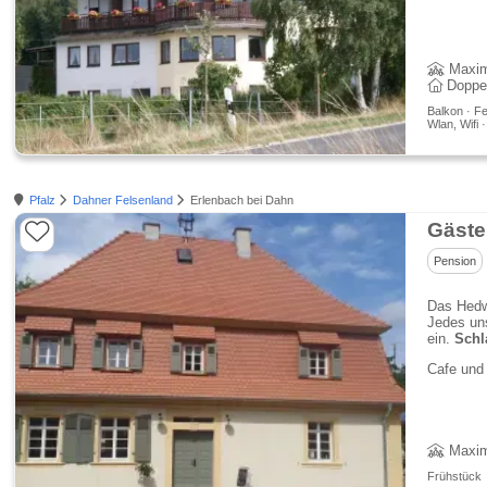
Maxim
Doppe
Balkon · Fe
Wlan, Wifi 
Pfalz
Dahner Felsenland
Erlenbach bei Dahn
Gäste
Pension
Das Hedw
Jedes uns
ein.
Schl
Cafe und 
Maxim
Frühstück