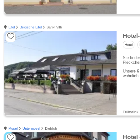
Eifel
Belgische Eifel
Sankt Vith
Hotel
Hotel
Sie finde
Fleckche
Unsere
6 
wohnlich 
Frühstück ·
Mosel
Untermosel
Dieblich
Hotel