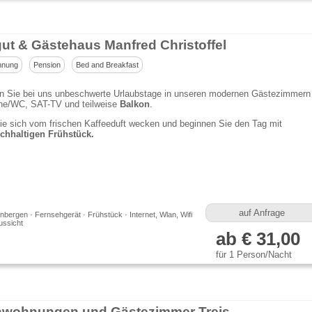
ut & Gästehaus Manfred Christoffel
hnung
Pension
Bed and Breakfast
en Sie bei uns unbeschwerte Urlaubstage in unseren modernen Gästezimmern
he/WC, SAT-TV und teilweise
Balkon
.
e sich vom frischen Kaffeeduft wecken und beginnen Sie den Tag mit
ichhaltigen Frühstück.
auf Anfrage
bergen · Fernsehgerät · Frühstück · Internet, Wlan, Wifi
ussicht
ab € 31,00
für 1 Person/Nacht
nwohnungen und Gästezimmer Treis