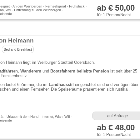
ab € 50,00
eeignet · An den Weinbergen · Fernsehgerät · Frühstück ·
lan, Wifi · Entfernung zu den Weinbergen ·
eisende
für 1 Person/Nacht
on Heimann
Bed and Breakfast
on Heimann liegt im Weilburger Stadtteil Odersbach.
adfahrern
,
Wanderern
und
Bootsfahrern
beliebte Pension
ist seit über 25
 Familienbesitz.
on bietet 6 Zimmer, die im
Landhausstil
eingerichtet sind und verfügen über
hen und einen Fernseher. Die Speiseräume präsentieren sich rustikal.
auf Anfrage
t · Urlaub mit dem Hund · Internet, Wlan, Wifi ·
eisende
ab € 48,00
für 1 Person/Nacht