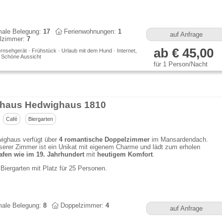
ale Belegung:
17
Ferienwohnungen:
1
auf Anfrage
lzimmer:
7
ab € 45,00
rnsehgerät · Frühstück · Urlaub mit dem Hund · Internet,
· Schöne Aussicht
für 1 Person/Nacht
haus Hedwighaus 1810
Café
Biergarten
ighaus verfügt über
4 romantische Doppelzimmer
im Mansardendach.
erer Zimmer ist ein Unikat mit eigenem Charme und lädt zum erholen
afen wie im 19. Jahrhundert
mit
heutigem Komfort
.
Biergarten mit Platz für 25 Personen.
ale Belegung:
8
Doppelzimmer:
4
auf Anfrage