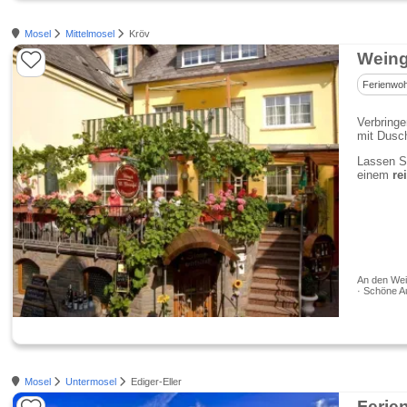
Mosel
Mittelmosel
Kröv
Weing
Ferienwo
Verbring
mit Dusc
Lassen Si
einem
re
An den Wein
· Schöne A
Mosel
Untermosel
Ediger-Eller
Ferie