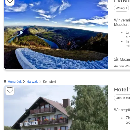
Weingut
Wir verm
Moselort 
Un
ei
In
mi
Maxim
An den Wei
Hunsrück
Idarwald
Kempfeld
Hotel
Urlaub mi
Wir begrü
Zi
Sc