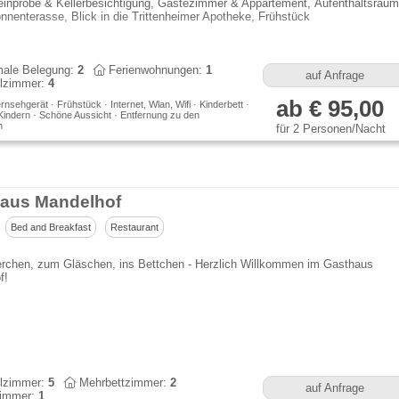
inprobe & Kellerbesichtigung, Gästezimmer & Appartement, Aufenthaltsraum
nnenterasse, Blick in die Trittenheimer Apotheke, Frühstück
ale Belegung:
2
Ferienwohnungen:
1
auf Anfrage
lzimmer:
4
ab € 95,00
rnsehgerät · Frühstück · Internet, Wlan, Wifi · Kinderbett ·
Kindern · Schöne Aussicht · Entfernung zu den
n
für 2 Personen/Nacht
aus Mandelhof
Bed and Breakfast
Restaurant
erchen, zum Gläschen, ins Bettchen - Herzlich Willkommen im Gasthaus
f!
lzimmer:
5
Mehrbettzimmer:
2
auf Anfrage
immer:
1