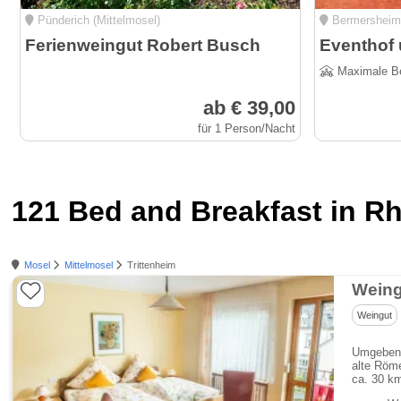
Pünderich (Mittelmosel)
Bermersheim 
Ferienweingut Robert Busch
Maximale B
ab € 39,00
für 1 Person/Nacht
121 Bed and Breakfast in Rh
Mosel
Mittelmosel
Trittenheim
Weing
Weingut
Umgeben v
alte Röme
ca. 30 km