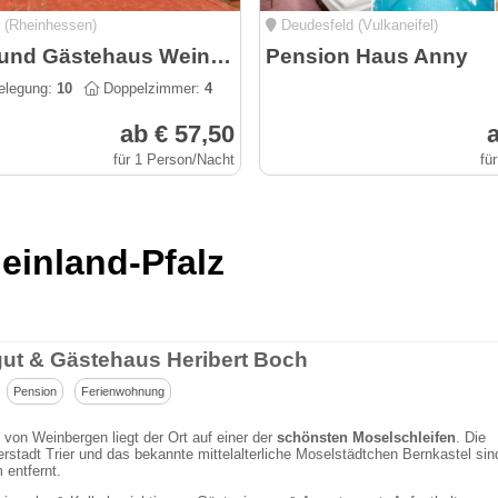
(Rheinhessen)
Deudesfeld (Vulkaneifel)
Eventhof und Gästehaus Weingewölbe
Pension Haus Anny
elegung:
10
Doppelzimmer:
4
ab € 57,50
a
für 1 Person/Nacht
fü
einland-Pfalz
ut & Gästehaus Heribert Boch
Pension
Ferienwohnung
on Weinbergen liegt der Ort auf einer der
schönsten Moselschleifen
. Die
rstadt Trier und das bekannte mittelalterliche Moselstädtchen Bernkastel sin
 entfernt.