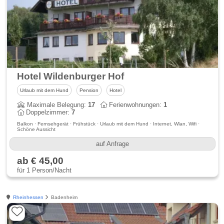
Hotel Wildenburger Hof
Urlaub mit dem Hund
Pension
Hotel
Maximale Belegung:
17
Ferienwohnungen:
1
Doppelzimmer:
7
Balkon · Fernsehgerät · Frühstück · Urlaub mit dem Hund · Internet, Wlan, Wifi ·
Schöne Aussicht
auf Anfrage
ab € 45,00
für 1 Person/Nacht
Rheinhessen
Badenheim