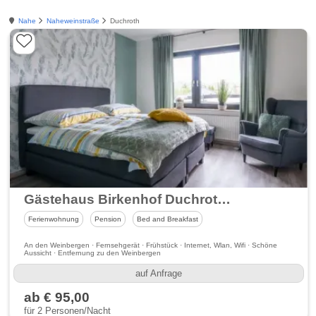
Nahe
Naheweinstraße
Duchroth
Gästehaus Birkenhof Duchroth & Camping Nahetal Oberhausen
Ferienwohnung
Pension
Bed and Breakfast
An den Weinbergen · Fernsehgerät · Frühstück · Internet, Wlan, Wifi · Schöne
Aussicht · Entfernung zu den Weinbergen
auf Anfrage
ab € 95,00
für 2 Personen/Nacht