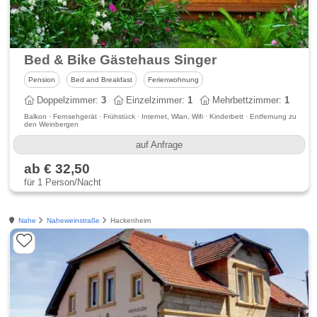
Bed & Bike Gästehaus Singer
Pension
Bed and Breakfast
Ferienwohnung
Doppelzimmer:
3
Einzelzimmer:
1
Mehrbettzimmer:
1
Balkon · Fernsehgerät · Frühstück · Internet, Wlan, Wifi · Kinderbett · Entfernung zu
den Weinbergen
auf Anfrage
ab € 32,50
für 1 Person/Nacht
Nahe
Naheweinstraße
Hackenheim