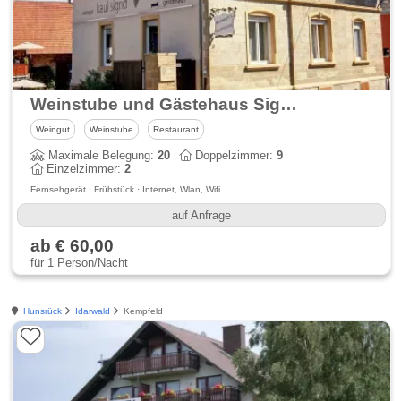
Weinstube und Gästehaus Sigrid Kaul
Weingut
Weinstube
Restaurant
Maximale Belegung:
20
Doppelzimmer:
9
Einzelzimmer:
2
Fernsehgerät · Frühstück · Internet, Wlan, Wifi
auf Anfrage
ab € 60,00
für 1 Person/Nacht
Hunsrück
Idarwald
Kempfeld