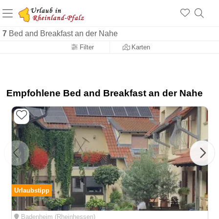
+1.500 Unterkünfte in Rheinland-Pfalz
+1.000 Sehenswürdigkeiten
Über 25 Jahre online
7
Bed and Breakfast an der Nahe
Filter
Karten
Empfohlene Bed and Breakfast an der Nahe
Urlaubstipp
Badenheim (Rheinhessen)