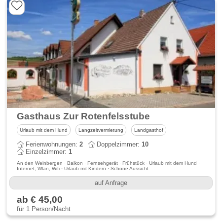
Gasthaus Zur Rotenfelsstube
Urlaub mit dem Hund
Langzeitvermietung
Landgasthof
Ferienwohnungen:
2
Doppelzimmer:
10
Einzelzimmer:
1
An den Weinbergen · Balkon · Fernsehgerät · Frühstück · Urlaub mit dem Hund ·
Internet, Wlan, Wifi · Urlaub mit Kindern · Schöne Aussicht
auf Anfrage
ab € 45,00
für 1 Person/Nacht