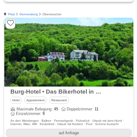
Pfalz
Donnersberg
Obermoschel
Burg-Hotel • Das Bikerhotel in der Nordpfalz
Hotel
Appartement
Restaurant
Maximale Belegung:
45
Doppelzimmer:
11
Einzelzimmer:
9
An den Weinbergen · Balkon · Fernsehgerät · Frühstück · Urlaub mit dem Hund ·
Internet, Wlan, Wifi · Kinderbett · Urlaub mit Kindern · Pool · Schöne Aussicht
auf Anfrage