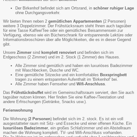
Der Birkenhof befindet sich am Ortsrand, in
schöner ruhiger Lage
ohne Durchgangsverkehr.
Wir bieten Ihnen neben 2
gemütlichen Appartementen
(2 Personen)
weitere 3 Doppelzimmer. Der Frühstücksraum steht Ihnen auch tagsüber
für eine Tasse Kaffee/Tee oder ein gemütliches Beisammensein zur
Verfügung, ebenso wie ein Bücherschrank für entspannende Lektüre oder
Informationsbroschüren über alle Möglichkeiten, die es in dieser Gegend
gibt.
Unsere
Zimmer
sind
komplett renoviert
und befinden sich im
Erdgeschoss (2 Zimmer) und im 2. Stock (1 Zimmer) des Hauses.
Alle Zimmer sind gemütlich und haben ein luxuriöses Badezimmer
mit Waschbecken, Dusche und WC.
Eine gemütliche Sitzecke und ein komfortables
Boxspringbett
tragen zu einem entspannten Aufenthalt im 'Birkenhof' bei.
Alle Zimmer haben Fernseher und
Wifi-Anschluss
.
Das
Frühstücksbuffet
wird im Gemeinschaftsraum serviert, den Sie auch
tagsüber nutzen können. Hier finden Sie eine Kaffee-/Teestation und
andere Erfrischungen (Getränke, Snacks usw.).
Ferienwohnung
Die Wohnung (
2 Personen
) befindet sich im 2. stock. Es ist ein voll
ausgestatteter raum mit Sitz- und Essecke und einer offenen Küche. Ein
luxuriöses Badezimmer
, ein großes Schlafzimmer und ein Abstellraum
machen die Wohnung komplett. TV- und Wifi-Anschluss vorhanden.