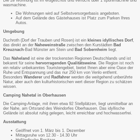
Die 2e Wohnung ist im erdgeschos und verfucht uber 1 spühlmachine und
wasmachine.
Die Wohnungen wird auf Selbstversorgerbasis angeboten.
Auf dem Gelände des Gästehauses ist Platz zum Parken Ihres
Autos.
Umgebung
Duchroth (Dorf der Trauben und Rosen) ist ein
kleines idyllisches Dorf
,
das direkt an der
Naheweinstraße
zwischen den Kurstädten
Bad
Kreuznach
-Bad Münster am Stein und
Bad Sobernheim
liegt.
Das
Naheland
ist eine der trockensten Regionen Deutschlands und ist
bekannt für seine
hervorragenden Qualitätsweine
. Die Region ist noch
ein relativ unbekanntes Touristengebiet, bietet Ihnen aber eine Oase der
Ruhe und Entspannung und das nur 250 km von Venlo entfernt.
Besonders
Wanderer
und
Radfahrer
werden die weitgehend unberührte
Natur, aber auch den kulturhistorischen wert dieser Region zu schätzen
wissen.
Camping Nahetal in Oberhausen
Die Camping-Anlage, mit ihren etwa 92 Stellplätzen, liegt unmittelbar an
der Nahe, am Ortsrand des Weindorfes Oberhausen. Das idyllische
Gelände ist absolut ruhig gelegen, leicht erreichbar und hochwasserfrei.
Ausstattung
Geöffnet von 1. März bis 1. Dezember
Mittagsruhe von 12.30 - 14.30 Uhr
Holländische Besitzer