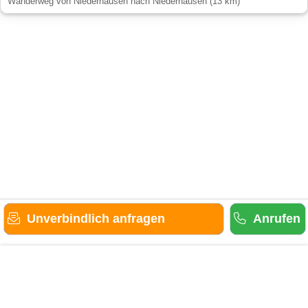
Wanderweg von Niederhausen nach Niederhausen (13 km)
Unverbindlich anfragen
Anrufen
Gäste-Information
Kontakt
Anbieter-Informationen
Anmelden & Werben
Über uns
Das sind wir