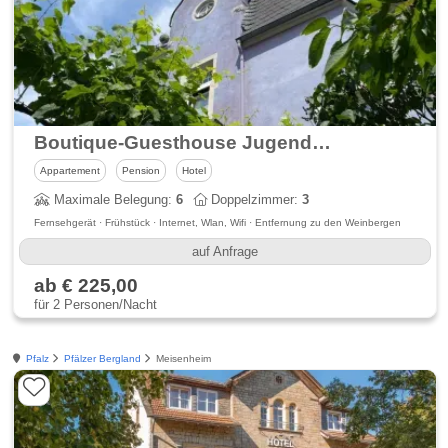
Boutique-Guesthouse Jugendstil-Hof
Appartement
Pension
Hotel
Maximale Belegung:
6
Doppelzimmer:
3
Fernsehgerät · Frühstück · Internet, Wlan, Wifi · Entfernung zu den Weinbergen
auf Anfrage
ab € 225,00
für 2 Personen/Nacht
Pfalz
Pfälzer Bergland
Meisenheim