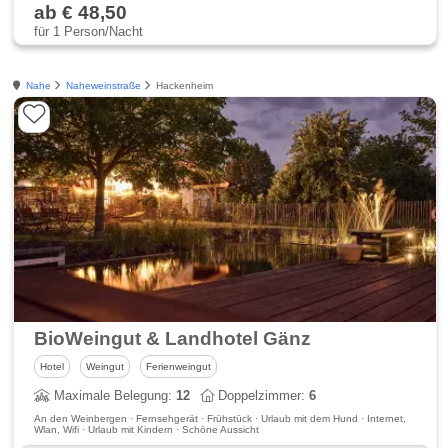
ab € 48,50
für 1 Person/Nacht
Nahe
Naheweinstraße
Hackenheim
BioWeingut & Landhotel Gänz
Hotel
Weingut
Ferienweingut
Maximale Belegung:
12
Doppelzimmer:
6
An den Weinbergen · Fernsehgerät · Frühstück · Urlaub mit dem Hund · Internet,
Wlan, Wifi · Urlaub mit Kindern · Schöne Aussicht