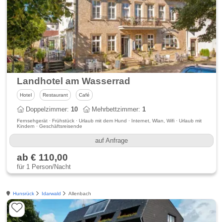
Landhotel am Wasserrad
Hotel
Restaurant
Café
Doppelzimmer:
10
Mehrbettzimmer:
1
Fernsehgerät · Frühstück · Urlaub mit dem Hund · Internet, Wlan, Wifi · Urlaub mit
Kindern · Geschäftsreisende
auf Anfrage
ab € 110,00
für 1 Person/Nacht
Hunsrück
Idarwald
Allenbach