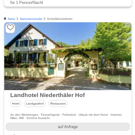
für 1 Person/Nacht
Nahe
Naheweinstraße
Schloßböckelheim
Landhotel Niederthäler Hof
Hotel
Landgasthof
Restaurant
An den Weinbergen · Fernsehgerät · Frühstück · Urlaub mit dem Hund · Internet,
Wlan, Wifi · Schöne Aussicht
auf Anfrage