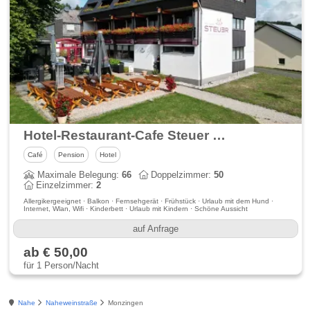
Hotel-Restaurant-Cafe Steuer Wanderhotel
Café
Pension
Hotel
Maximale Belegung:
66
Doppelzimmer:
50
Einzelzimmer:
2
Allergikergeeignet · Balkon · Fernsehgerät · Frühstück · Urlaub mit dem Hund ·
Internet, Wlan, Wifi · Kinderbett · Urlaub mit Kindern · Schöne Aussicht
auf Anfrage
ab € 50,00
für 1 Person/Nacht
Nahe
Naheweinstraße
Monzingen