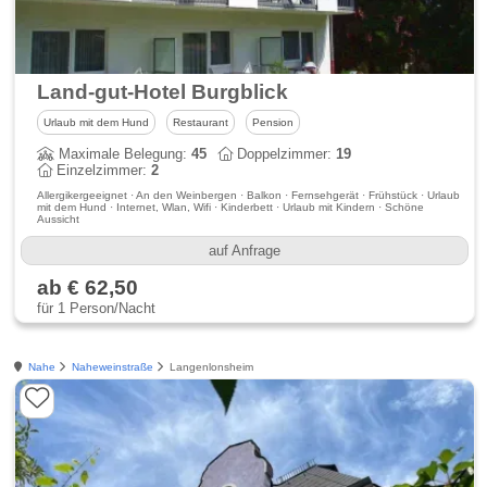
Land-gut-Hotel Burgblick
Urlaub mit dem Hund
Restaurant
Pension
Maximale Belegung:
45
Doppelzimmer:
19
Einzelzimmer:
2
Allergikergeeignet · An den Weinbergen · Balkon · Fernsehgerät · Frühstück · Urlaub
mit dem Hund · Internet, Wlan, Wifi · Kinderbett · Urlaub mit Kindern · Schöne
Aussicht
auf Anfrage
ab € 62,50
für 1 Person/Nacht
Nahe
Naheweinstraße
Langenlonsheim