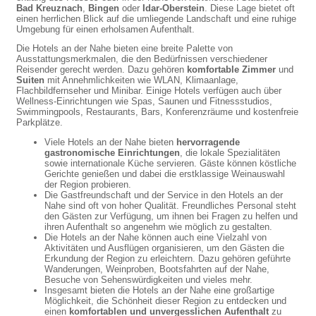
Bad Kreuznach
,
Bingen
oder
Idar-Oberstein
. Diese Lage bietet oft
einen herrlichen Blick auf die umliegende Landschaft und eine ruhige
Umgebung für einen erholsamen Aufenthalt.
Die Hotels an der Nahe bieten eine breite Palette von
Ausstattungsmerkmalen, die den Bedürfnissen verschiedener
Reisender gerecht werden. Dazu gehören
komfortable Zimmer
und
Suiten
mit Annehmlichkeiten wie WLAN, Klimaanlage,
Flachbildfernseher und Minibar. Einige Hotels verfügen auch über
Wellness-Einrichtungen wie Spas, Saunen und Fitnessstudios,
Swimmingpools, Restaurants, Bars, Konferenzräume und kostenfreie
Parkplätze.
Viele Hotels an der Nahe bieten
hervorragende
gastronomische Einrichtungen
, die lokale Spezialitäten
sowie internationale Küche servieren. Gäste können köstliche
Gerichte genießen und dabei die erstklassige Weinauswahl
der Region probieren.
Die Gastfreundschaft und der Service in den Hotels an der
Nahe sind oft von hoher Qualität. Freundliches Personal steht
den Gästen zur Verfügung, um ihnen bei Fragen zu helfen und
ihren Aufenthalt so angenehm wie möglich zu gestalten.
Die Hotels an der Nahe können auch eine Vielzahl von
Aktivitäten und Ausflügen organisieren, um den Gästen die
Erkundung der Region zu erleichtern. Dazu gehören geführte
Wanderungen, Weinproben, Bootsfahrten auf der Nahe,
Besuche von Sehenswürdigkeiten und vieles mehr.
Insgesamt bieten die Hotels an der Nahe eine großartige
Möglichkeit, die Schönheit dieser Region zu entdecken und
einen
komfortablen und unvergesslichen Aufenthalt
zu