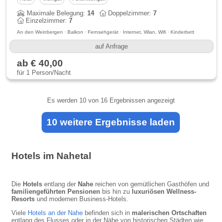
Maximale Belegung:
14
Doppelzimmer:
7
Einzelzimmer:
7
An den Weinbergen · Balkon · Fernsehgerät · Internet, Wlan, Wifi · Kinderbett
auf Anfrage
ab € 40,00
für 1 Person/Nacht
Es werden
10
von 16 Ergebnissen angezeigt
10 weitere Ergebnisse laden
Hotels im Nahetal
Die
Hotels
entlang der
Nahe
reichen von gemütlichen Gasthöfen und
familiengeführten Pensionen
bis hin zu
luxuriösen Wellness-
Resorts
und modernen Business-Hotels.
Viele
Hotels an der Nahe
befinden sich in
malerischen Ortschaften
entlang des Flusses oder in der Nähe von historischen Städten wie