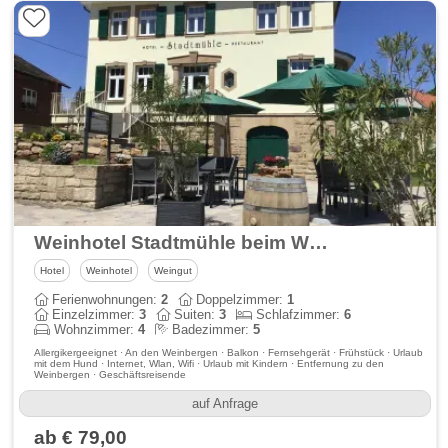
Weinhotel Stadtmühle beim Weingut Schauß
Hotel
Weinhotel
Weingut
Ferienwohnungen:
2
Doppelzimmer:
1
Einzelzimmer:
3
Suiten:
3
Schlafzimmer:
6
Wohnzimmer:
4
Badezimmer:
5
Allergikergeeignet · An den Weinbergen · Balkon · Fernsehgerät · Frühstück · Urlaub
mit dem Hund · Internet, Wlan, Wifi · Urlaub mit Kindern · Entfernung zu den
Weinbergen · Geschäftsreisende
auf Anfrage
ab € 79,00