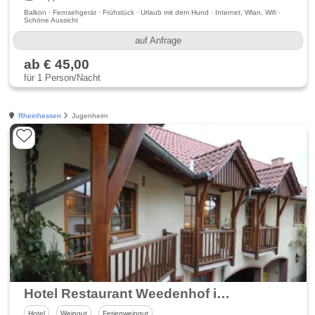
Balkon · Fernsehgerät · Frühstück · Urlaub mit dem Hund · Internet, Wlan, Wifi ·
Schöne Aussicht
auf Anfrage
ab € 45,00
für 1 Person/Nacht
Rheinhessen
Jugenheim
Hotel Restaurant Weedenhof im Rheinhessisches Hügelland
Hotel
Weingut
Ferienweingut