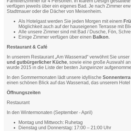
Familienzimmer für 4 Personen. In klarem Design gestaltet
verfügen jeweils über ein eigenes Bad. Je nach Zimmer erwar
Stadtmauer oder die Dächer von Meisenheim.
Als Hotelgast werden Sie jeden Morgen mit einem
Fr
Möglichkeit auch auf der hauseigenen Terrasse mit 
Alle unsere Zimmer sind mit Bad / Dusche, Fön, Schre
Einige Zimmer verfügen über einen
Balkon
.
Restaurant & Café
In unserem Restaurant „Am Wasserrad“ verwöhnt Sie unser
und gutbürgerlicher Küche
, sowie eine große Auswahl an
wurde 2015 in die Liste der besten Jungwinzer aufgenomm
In den Sommermonaten lädt unsere idyllische
Sonnenterra
einen schönen Blick auf das Wasserrad, das unserem Hotel 
Öffnungszeiten
Restaurant
In den Wintermonaten (September - April)
Montag und Mittwoch: Ruhetag
Dienstag und Donnerstag: 17:00 – 21:00 Uhr