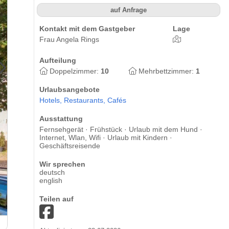
auf Anfrage
Kontakt mit dem Gastgeber
Lage
Frau Angela Rings
Aufteilung
Doppelzimmer:
10
Mehrbettzimmer:
1
Urlaubsangebote
Hotels,
Restaurants,
Cafés
Ausstattung
Fernsehgerät · Frühstück · Urlaub mit dem Hund ·
Internet, Wlan, Wifi · Urlaub mit Kindern ·
Geschäftsreisende
Wir sprechen
deutsch
english
Teilen auf
Landhotel am Wasserrad