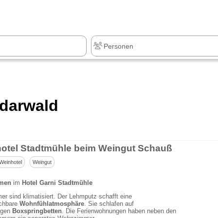
z
+1.000 Sehenswürdigkeiten
Idarwald
otel Stadtmühle beim Weingut Schauß
Weinhotel
Weingut
men
im
Hotel Garni Stadtmühle
er sind klimatisiert. Der Lehmputz schafft eine
ichbare
Wohnfühlatmosphäre
. Sie schlafen auf
igen
Boxspringbetten
. Die Ferienwohnungen haben neben den