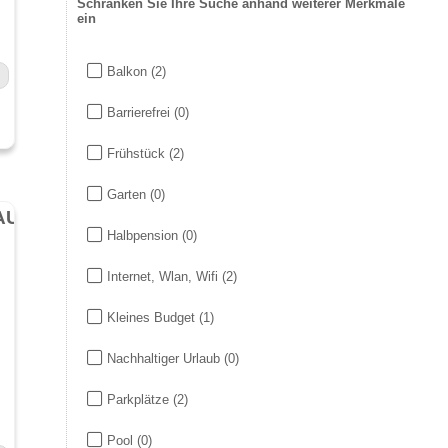
Schränken Sie Ihre Suche anhand weiterer Merkmale
ein
Balkon
(2)
Barrierefrei
(0)
Frühstück
(2)
Garten
(0)
WEINGUT ALT - GÄSTEZIMMER - APARTMENTS - STRAUßWIRTSCHAFT
Halbpension
(0)
Internet, Wlan, Wifi
(2)
Kleines Budget
(1)
Nachhaltiger Urlaub
(0)
Parkplätze
(2)
Pool
(0)