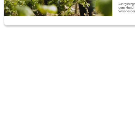
www.wei
Allergikerg
dem Hund · 
Weinbergen