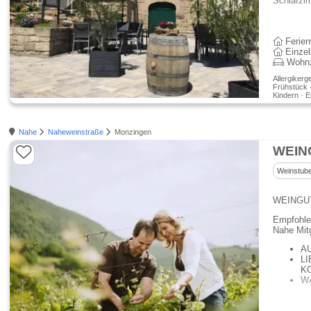
Schlafzi
Ferie
Einze
Wohn
Allergikerg
Frühstück ·
Kindern · 
Nahe
Naheweinstraße
Monzingen
Weinstub
WEINGUT
Empfohle
Nahe Mitg
A
L
K
W
IHRE W