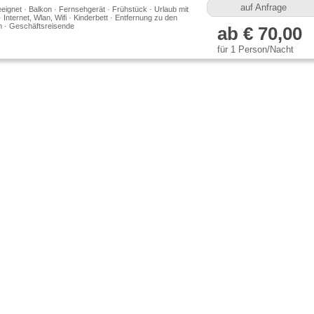
auf Anfrage
ngut-alt.de
eeignet · Balkon · Fernsehgerät · Frühstück · Urlaub mit
Internet, Wlan, Wifi · Kinderbett · Entfernung zu den
 · Geschäftsreisende
ab € 70,00
für 1 Person/Nacht