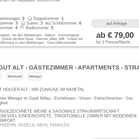
mmern ein separates Wohnzimmer.
nwohnungen:
2
Doppelzimmer:
1
lzimmer:
3
Suiten:
3
Schlafzimmer:
6
auf Anfrage
zimmer:
4
Badezimmer:
5
ab € 79,00
eeignet · An den Weinbergen · Balkon · Fernsehgerät ·
 Urlaub mit dem Hund · Internet, Wlan, Wifi · Urlaub mit
für 1 Person/Nacht
Entfernung zu den Weinbergen · Geschäftsreisende
e
Weinhotel
Weingut
 HOLGER ALT - IHR ZUHAUSE IM NAHETAL
nes Weingut im Gault Millau - Eichelmann - Vinum - Feinschmecker - Soo
lied
USGEZEICHNETE WEINE & SAISONALE STRAUßWIRTSCHAFT
IEBEVOLL EINGERICHTETE, TRADITIONELLE ZIMMER MIT MODERNEM
OMFORT
ANDERN, RADELN, WEIN, ERHOLEN
INZERFAMILIE ALT