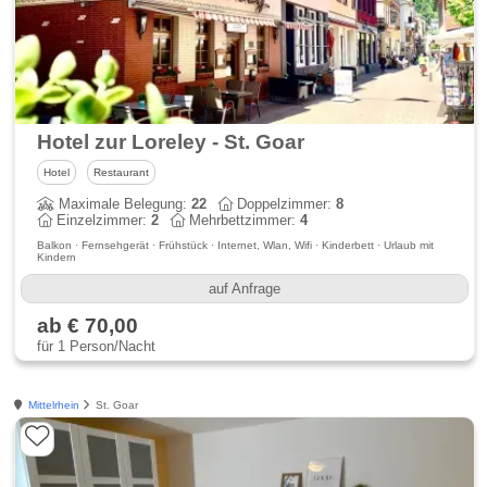
Hotel zur Loreley - St. Goar
Hotel
Restaurant
Maximale Belegung:
22
Doppelzimmer:
8
Einzelzimmer:
2
Mehrbettzimmer:
4
Balkon · Fernsehgerät · Frühstück · Internet, Wlan, Wifi · Kinderbett · Urlaub mit
Kindern
auf Anfrage
ab € 70,00
für 1 Person/Nacht
Mittelrhein
St. Goar