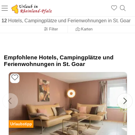
+1.500 Unterkünfte in Rheinland-Pfalz
+1.000 Sehenswürdigkeiten
Über 25 Jahre online
12
Hotels, Campingplätze und Ferienwohnungen in St. Goar
Filter
Karten
Empfohlene Hotels, Campingplätze und
Ferienwohnungen in St. Goar
Urlaubstipp