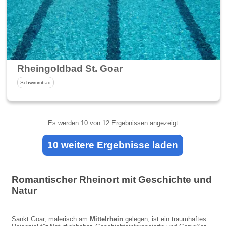
Rheingoldbad St. Goar
Schwimmbad
Es werden
10
von 12 Ergebnissen angezeigt
10 weitere Ergebnisse laden
Romantischer Rheinort mit Geschichte und
Natur
Sankt Goar, malerisch am
Mittelrhein
gelegen, ist ein traumhaftes