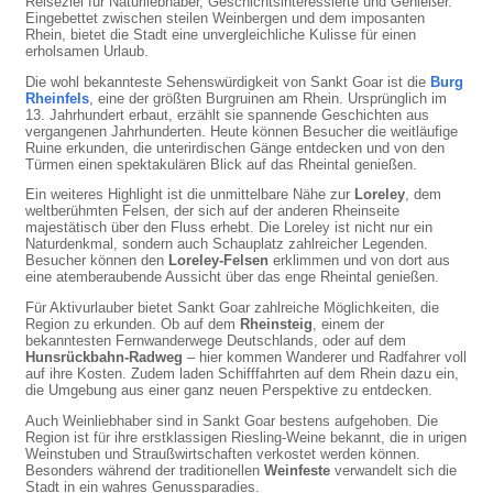
Reiseziel für Naturliebhaber, Geschichtsinteressierte und Genießer.
Eingebettet zwischen steilen Weinbergen und dem imposanten
Rhein, bietet die Stadt eine unvergleichliche Kulisse für einen
erholsamen Urlaub.
Die wohl bekannteste Sehenswürdigkeit von Sankt Goar ist die
Burg
Rheinfels
, eine der größten Burgruinen am Rhein. Ursprünglich im
13. Jahrhundert erbaut, erzählt sie spannende Geschichten aus
vergangenen Jahrhunderten. Heute können Besucher die weitläufige
Ruine erkunden, die unterirdischen Gänge entdecken und von den
Türmen einen spektakulären Blick auf das Rheintal genießen.
Ein weiteres Highlight ist die unmittelbare Nähe zur
Loreley
, dem
weltberühmten Felsen, der sich auf der anderen Rheinseite
majestätisch über den Fluss erhebt. Die Loreley ist nicht nur ein
Naturdenkmal, sondern auch Schauplatz zahlreicher Legenden.
Besucher können den
Loreley-Felsen
erklimmen und von dort aus
eine atemberaubende Aussicht über das enge Rheintal genießen.
Für Aktivurlauber bietet Sankt Goar zahlreiche Möglichkeiten, die
Region zu erkunden. Ob auf dem
Rheinsteig
, einem der
bekanntesten Fernwanderwege Deutschlands, oder auf dem
Hunsrückbahn-Radweg
– hier kommen Wanderer und Radfahrer voll
auf ihre Kosten. Zudem laden Schifffahrten auf dem Rhein dazu ein,
die Umgebung aus einer ganz neuen Perspektive zu entdecken.
Auch Weinliebhaber sind in Sankt Goar bestens aufgehoben. Die
Region ist für ihre erstklassigen Riesling-Weine bekannt, die in urigen
Weinstuben und Straußwirtschaften verkostet werden können.
Besonders während der traditionellen
Weinfeste
verwandelt sich die
Stadt in ein wahres Genussparadies.