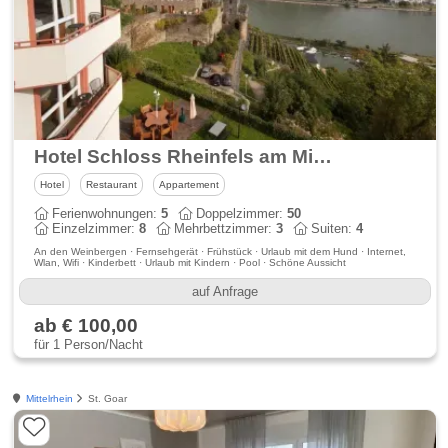
Hotel Schloss Rheinfels am Mittelrhein
Hotel
Restaurant
Appartement
Ferienwohnungen:
5
Doppelzimmer:
50
Einzelzimmer:
8
Mehrbettzimmer:
3
Suiten:
4
An den Weinbergen · Fernsehgerät · Frühstück · Urlaub mit dem Hund · Internet,
Wlan, Wifi · Kinderbett · Urlaub mit Kindern · Pool · Schöne Aussicht
auf Anfrage
ab € 100,00
für 1 Person/Nacht
Mittelrhein
St. Goar