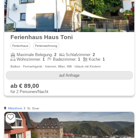
Ferienhaus Haus Toni
Ferienhaus
Ferienwohnung
Maximale Belegung:
2
Schlafzimmer:
2
Wohnzimmer:
1
Badezimmer:
1
Küche:
1
Balkon · Fernsehgerät · Internet, Wlan, Wifi · Urlaub mit Kindern
auf Anfrage
ab € 89,00
für 2 Personen/Nacht
Mittelrhein
St. Goar