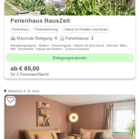
Ferienhaus RausZeit
Ferienhaus
Ferienwohnung
Urlaub für Familien und Kinder
Maximale Belegung:
4
Ferienhäuser:
1
Allergikergeeignet · Balkon · Fernsehgerät · Urlaub mit dem Hund · Internet, Wlan,
Wifi · Kinderbett · Urlaub mit Kindern · Schöne Aussicht
Belegungskalender
ab € 85,00
für 2 Personen/Nacht
Mittelrhein
St. Goar