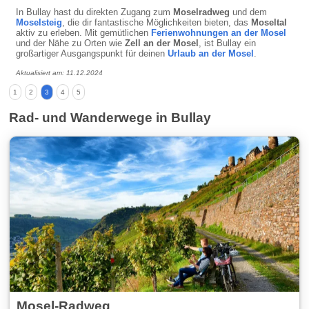
In Bullay hast du direkten Zugang zum
Moselradweg
und dem
Moselsteig
, die dir fantastische Möglichkeiten bieten, das
Moseltal
aktiv zu erleben. Mit gemütlichen
Ferienwohnungen an der Mosel
und der Nähe zu Orten wie
Zell an der Mosel
, ist Bullay ein
großartiger Ausgangspunkt für deinen
Urlaub an der Mosel
.
Aktualisiert am: 11.12.2024
1
2
3
4
5
Rad- und Wanderwege in Bullay
Mosel-Radweg