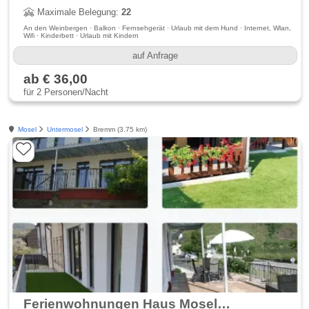
Maximale Belegung:
22
An den Weinbergen · Balkon · Fernsehgerät · Urlaub mit dem Hund · Internet, Wlan,
Wifi · Kinderbett · Urlaub mit Kindern
auf Anfrage
ab € 36,00
für 2 Personen/Nacht
Mosel
Untermosel
Bremm (3.75 km)
Ferienwohnungen Haus Moselschleife