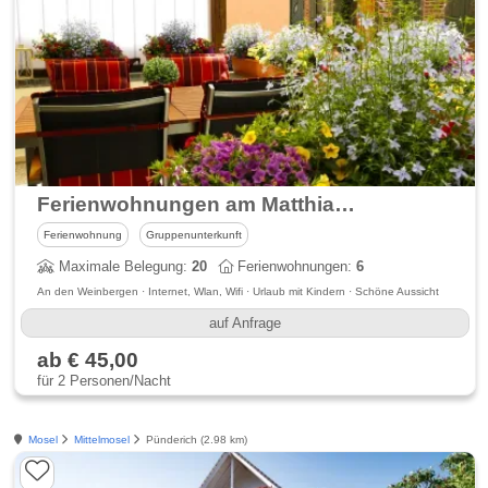
Ferienwohnungen am Matthiasturm
Ferienwohnung
Gruppenunterkunft
Maximale Belegung:
20
Ferienwohnungen:
6
An den Weinbergen · Internet, Wlan, Wifi · Urlaub mit Kindern · Schöne Aussicht
auf Anfrage
ab € 45,00
für 2 Personen/Nacht
Mosel
Mittelmosel
Pünderich (2.98 km)