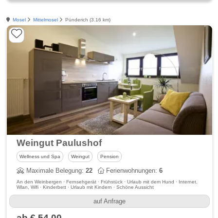
Mosel
Mittelmosel
Pünderich (3.16 km)
Weingut Paulushof
Wellness und Spa
Weingut
Pension
Maximale Belegung:
22
Ferienwohnungen:
6
An den Weinbergen · Fernsehgerät · Frühstück · Urlaub mit dem Hund · Internet,
Wlan, Wifi · Kinderbett · Urlaub mit Kindern · Schöne Aussicht
auf Anfrage
ab € 54,00