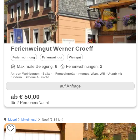
Ferienweingut Werner Croeff
Ferienwohnung
Ferienweingut
Weingut
Maximale Belegung:
8
Ferienwohnungen:
2
An den Weinbergen · Balkon · Fernsehgerät · Internet, Wlan, Wifi · Urlaub mit
Kindern · Schöne Aussicht
auf Anfrage
ab € 50,00
für 2 Personen/Nacht
Mosel
Mittelmosel
Neef (2.84 km)