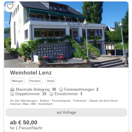
Weinhotel Lenz
Weingut
Pension
Hotel
Maximale Belegung:
30
Ferienwohnungen:
2
Doppelzimmer:
15
Einzelzimmer:
3
An den Weinbergen · Balkon · Fernsehgerät · Frühstück · Urlaub mit dem Hund ·
Internet, Wlan, Wifi · Kinderbett
auf Anfrage
ab € 50,00
für 1 Person/Nacht