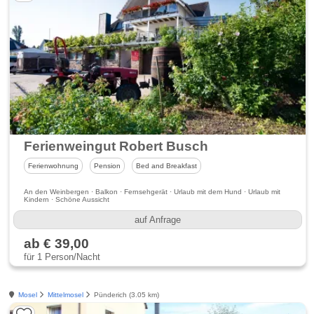
Ferienweingut Robert Busch
Ferienwohnung
Pension
Bed and Breakfast
An den Weinbergen · Balkon · Fernsehgerät · Urlaub mit dem Hund · Urlaub mit
Kindern · Schöne Aussicht
auf Anfrage
ab € 39,00
für 1 Person/Nacht
Mosel
Mittelmosel
Pünderich (3.05 km)