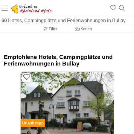
+1.500 Unterkünfte in Rheinland-Pfalz
+1.000 Sehenswürdigkeiten
Über 25 Jahre online
60
Hotels, Campingplätze und Ferienwohnungen in Bullay
Filter
Karten
Empfohlene Hotels, Campingplätze und
Ferienwohnungen in Bullay
Urlaubstipp