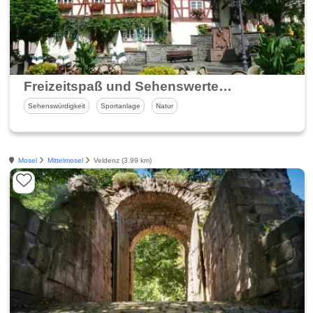
Freizeitspaß und Sehenswertes in Zeltingen-Rachtig
Sehenswürdigkeit
Sportanlage
Natur
Mosel
Mittelmosel
Veldenz (3.99 km)