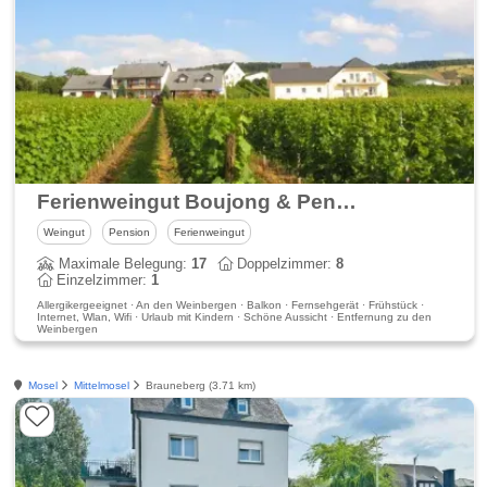
Ferienweingut Boujong & Pension Moselblick
Weingut
Pension
Ferienweingut
Maximale Belegung:
17
Doppelzimmer:
8
Einzelzimmer:
1
Allergikergeeignet · An den Weinbergen · Balkon · Fernsehgerät · Frühstück ·
Internet, Wlan, Wifi · Urlaub mit Kindern · Schöne Aussicht · Entfernung zu den
Weinbergen
Mosel
Mittelmosel
Brauneberg (3.71 km)