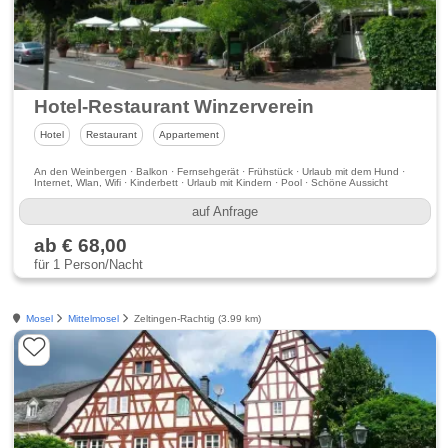
Hotel-Restaurant Winzerverein
Hotel
Restaurant
Appartement
An den Weinbergen · Balkon · Fernsehgerät · Frühstück · Urlaub mit dem Hund ·
Internet, Wlan, Wifi · Kinderbett · Urlaub mit Kindern · Pool · Schöne Aussicht
auf Anfrage
ab € 68,00
für 1 Person/Nacht
Mosel
Mittelmosel
Zeltingen-Rachtig (3.99 km)