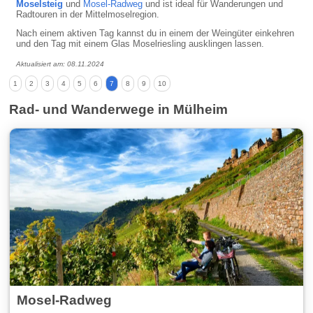
Moselsteig
und
Mosel-Radweg
und ist ideal für Wanderungen und
Radtouren in der Mittelmoselregion.
Nach einem aktiven Tag kannst du in einem der Weingüter einkehren
und den Tag mit einem Glas Moselriesling ausklingen lassen.
Aktualisiert am: 08.11.2024
1
2
3
4
5
6
7
8
9
10
Rad- und Wanderwege in Mülheim
Mosel-Radweg