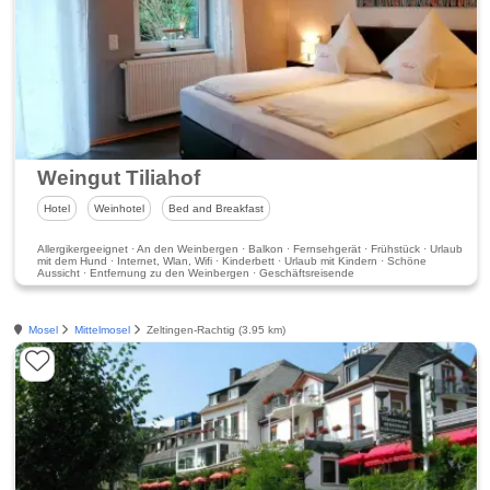
Weingut Tiliahof
Hotel
Weinhotel
Bed and Breakfast
Allergikergeeignet · An den Weinbergen · Balkon · Fernsehgerät · Frühstück · Urlaub
mit dem Hund · Internet, Wlan, Wifi · Kinderbett · Urlaub mit Kindern · Schöne
Aussicht · Entfernung zu den Weinbergen · Geschäftsreisende
Mosel
Mittelmosel
Zeltingen-Rachtig (3.95 km)