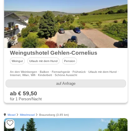
Weingutshotel Gehlen-Cornelius
Weingut
Urlaub mit dem Hund
Pension
An den Weinbergen · Balkon · Fernsehgerät · Frühstück · Urlaub mit dem Hund ·
Internet, Wlan, Wifi · Kinderbett · Schöne Aussicht
auf Anfrage
ab € 59,50
für 1 Person/Nacht
Mosel
Mittelmosel
Brauneberg (3.85 km)