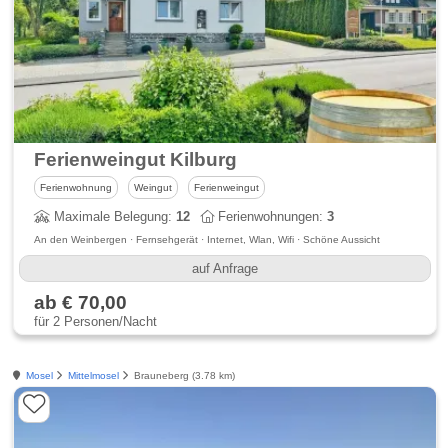
Ferienweingut Kilburg
Ferienwohnung
Weingut
Ferienweingut
Maximale Belegung:
12
Ferienwohnungen:
3
An den Weinbergen · Fernsehgerät · Internet, Wlan, Wifi · Schöne Aussicht
auf Anfrage
ab € 70,00
für 2 Personen/Nacht
Mosel
Mittelmosel
Brauneberg (3.78 km)