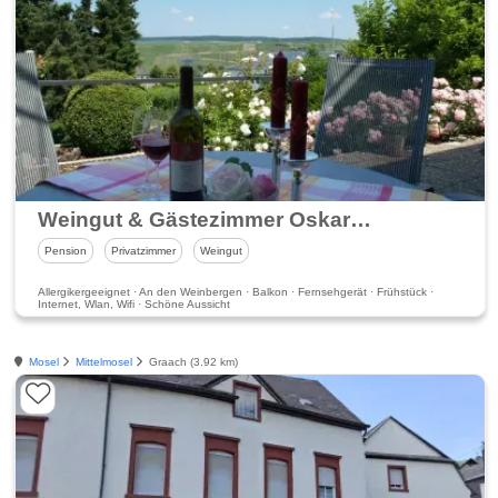
Weingut & Gästezimmer Oskar Bastian
Pension
Privatzimmer
Weingut
Allergikergeeignet · An den Weinbergen · Balkon · Fernsehgerät · Frühstück ·
Internet, Wlan, Wifi · Schöne Aussicht
Mosel
Mittelmosel
Graach (3.92 km)