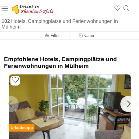
+1.500 Unterkünfte in Rheinland-Pfalz
+1.000 Sehenswürdigkeiten
Über 25 Jahre online
102
Hotels, Campingplätze und Ferienwohnungen in
Mülheim
Filter
Karten
Empfohlene Hotels, Campingplätze und
Ferienwohnungen in Mülheim
Urlaubstipp