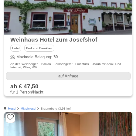
Weinhaus Hotel zum Josefshof
Hotel
Bed and Breakfast
Maximale Belegung:
30
An den Weinbergen · Balkon · Fernsehgerät · Frühstück · Urlaub mit dem Hund ·
Internet, Wlan, Wifi
auf Anfrage
ab € 47,50
für 1 Person/Nacht
Mosel
Mittelmosel
Brauneberg (3.93 km)