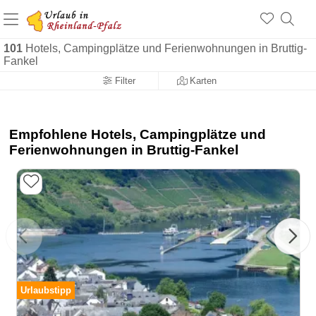
+1.500 Unterkünfte in Rheinland-Pfalz
+1.000 Sehenswürdigkeiten
Über 25 Jahre online
101
Hotels, Campingplätze und Ferienwohnungen in Bruttig-
Fankel
Filter
Karten
Empfohlene Hotels, Campingplätze und
Ferienwohnungen in Bruttig-Fankel
Urlaubstipp