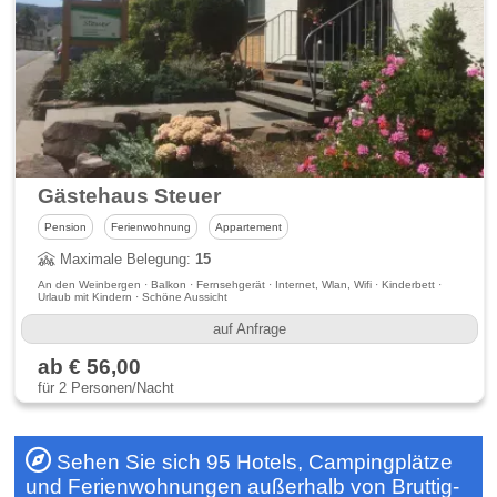
Gästehaus Steuer
Pension
Ferienwohnung
Appartement
Maximale Belegung:
15
An den Weinbergen · Balkon · Fernsehgerät · Internet, Wlan, Wifi · Kinderbett ·
Urlaub mit Kindern · Schöne Aussicht
auf Anfrage
ab € 56,00
für 2 Personen/Nacht
Sehen Sie sich 95 Hotels, Campingplätze
und Ferienwohnungen außerhalb von Bruttig-