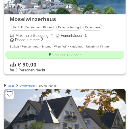
Moselwinzerhaus
Urlaub für Familien und Kinder
Ferienwohnung
Ferienhaus
Maximale Belegung:
4
Ferienhäuser:
1
Doppelzimmer:
2
Balkon · Fernsehgerät · Internet, Wlan, Wifi · Kinderbett · Urlaub mit Kindern
Belegungskalender
ab € 90,00
für 2 Personen/Nacht
Mosel
Untermosel
Bruttig-Fankel