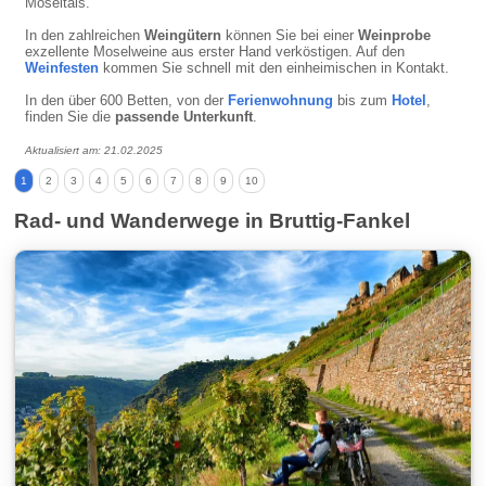
Moseltals.
In den zahlreichen
Weingütern
können Sie bei einer
Weinprobe
exzellente Moselweine aus erster Hand verköstigen. Auf den
Weinfesten
kommen Sie schnell mit den einheimischen in Kontakt.
In den über 600 Betten, von der
Ferienwohnung
bis zum
Hotel
,
finden Sie die
passende Unterkunft
.
Aktualisiert am: 21.02.2025
1
2
3
4
5
6
7
8
9
10
Rad- und Wanderwege in Bruttig-Fankel