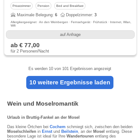
Privatzimmer
Pension
Bed and Breakfast
Maximale Belegung:
6
Doppelzimmer:
3
Allergikergeeignet · An den Weinbergen · Fernsehgerät · Frühstück · Internet, Wlan,
Wifi
auf Anfrage
ab € 77,00
für 2 Personen/Nacht
Es werden
10
von 101 Ergebnissen angezeigt
10 weitere Ergebnisse laden
Wein und Moselromantik
Urlaub in Bruttig-Fankel an der Mosel
Das kleine Örtchen bei
Cochem
schmiegt sich, zwischen den beiden
Moselschleifen
in
Ernst
und
Beilstein
, an der
Mosel
entlang. Diese
besondere Lage ist ideal für Ihre
Wandertouren
entlang des