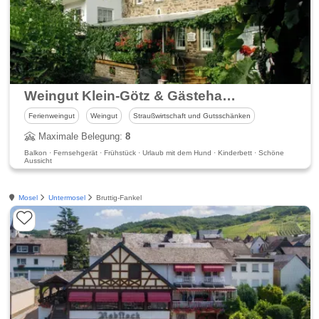
Weingut Klein-Götz & Gästehaus Karola
Ferienweingut
Weingut
Straußwirtschaft und Gutsschänken
Maximale Belegung:
8
Balkon · Fernsehgerät · Frühstück · Urlaub mit dem Hund · Kinderbett · Schöne
Aussicht
Mosel
Untermosel
Bruttig-Fankel