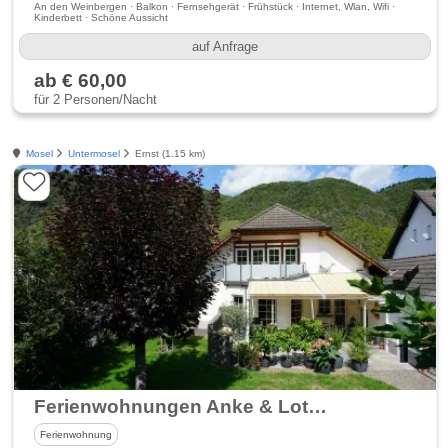
An den Weinbergen · Balkon · Fernsehgerät · Frühstück · Internet, Wlan, Wifi ·
Kinderbett · Schöne Aussicht
auf Anfrage
ab € 60,00
für 2 Personen/Nacht
Mosel
Untermosel
Ernst (1.15 km)
Ferienwohnungen Anke & Lothar Göbel
Ferienwohnung