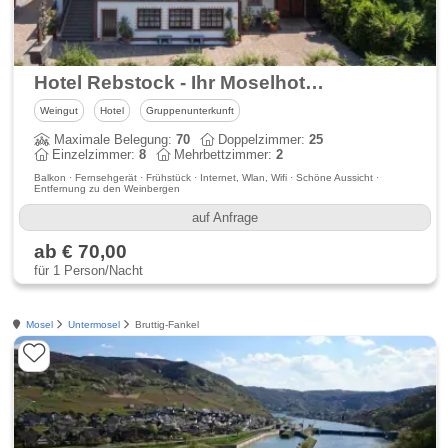
Hotel Rebstock - Ihr Moselhotel zwischen Cochem und Beilstein
Weingut
Hotel
Gruppenunterkunft
Maximale Belegung:
70
Doppelzimmer:
25
Einzelzimmer:
8
Mehrbettzimmer:
2
Balkon · Fernsehgerät · Frühstück · Internet, Wlan, Wifi · Schöne Aussicht ·
Entfernung zu den Weinbergen
auf Anfrage
ab € 70,00
für 1 Person/Nacht
Mosel
Untermosel
Bruttig-Fankel