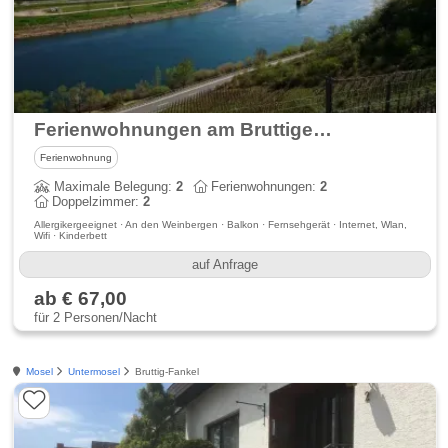
Ferienwohnungen am Bruttiger Moselsteig
Ferienwohnung
Maximale Belegung:
2
Ferienwohnungen:
2
Doppelzimmer:
2
Allergikergeeignet · An den Weinbergen · Balkon · Fernsehgerät · Internet, Wlan,
Wifi · Kinderbett
auf Anfrage
ab € 67,00
für 2 Personen/Nacht
Mosel
Untermosel
Bruttig-Fankel