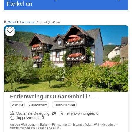
Fankel an
Mosel
Untermosel
Ernst (1.12 km)
Ferienweingut Otmar Göbel in Ernst an der Mosel - Ferienwohnungen
Weingut
Appartement
Ferienwohnung
Maximale Belegung:
20
Ferienwohnungen:
6
Doppelzimmer:
1
An den Weinbergen · Balkon · Fernsehgerät · Internet, Wlan, Wifi · Kinderbett ·
Urlaub mit Kindern · Schöne Aussicht