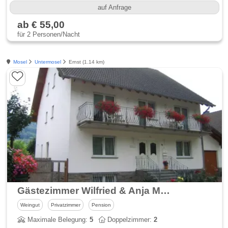
auf Anfrage
ab € 55,00
für 2 Personen/Nacht
Mosel
Untermosel
Ernst (1.14 km)
Gästezimmer Wilfried & Anja Müllen - Moselurlaub in Ernst bei Cochem
Weingut
Privatzimmer
Pension
Maximale Belegung:
5
Doppelzimmer:
2