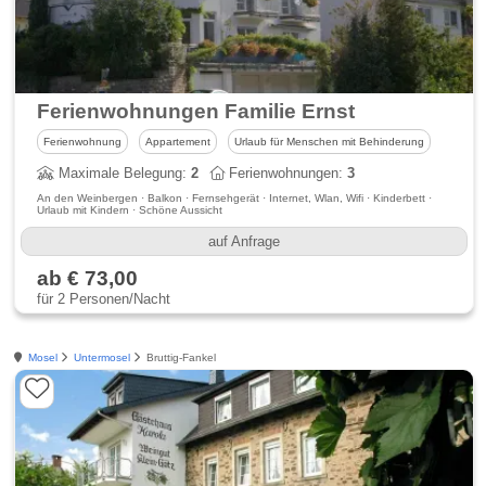
Ferienwohnungen Familie Ernst
Ferienwohnung
Appartement
Urlaub für Menschen mit Behinderung
Maximale Belegung:
2
Ferienwohnungen:
3
An den Weinbergen · Balkon · Fernsehgerät · Internet, Wlan, Wifi · Kinderbett ·
Urlaub mit Kindern · Schöne Aussicht
auf Anfrage
ab € 73,00
für 2 Personen/Nacht
Mosel
Untermosel
Bruttig-Fankel