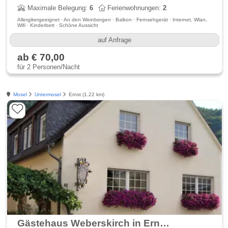
Maximale Belegung:
6
Ferienwohnungen:
2
Allergikergeeignet · An den Weinbergen · Balkon · Fernsehgerät · Internet, Wlan,
Wifi · Kinderbett · Schöne Aussicht
auf Anfrage
ab € 70,00
für 2 Personen/Nacht
Mosel
Untermosel
Ernst (1.22 km)
Gästehaus Weberskirch in Ernst an der Mosel