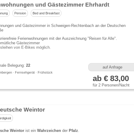
nwohnungen und Gästezimmer Ehrhardt
hnung
Pension
Bed and Breakfast
hnungen und Gästezimmer in Schweigen-Rechtenbach an der Deutschen
ße
rrierefreie Ferienwohnungen mit der Auszeichnung "Reisen für Alle".
mütliche Gästezimmer
sleihen von E-Bikes möglich.
ale Belegung:
22
auf Anfrage
nbergen · Fernsehgerät · Frühstück
ab € 83,00
für 2 Personen/Nacht
eutsche Weintor
digkeit
sche Weintor
ist ein
Wahrzeichen
der
Pfalz
.