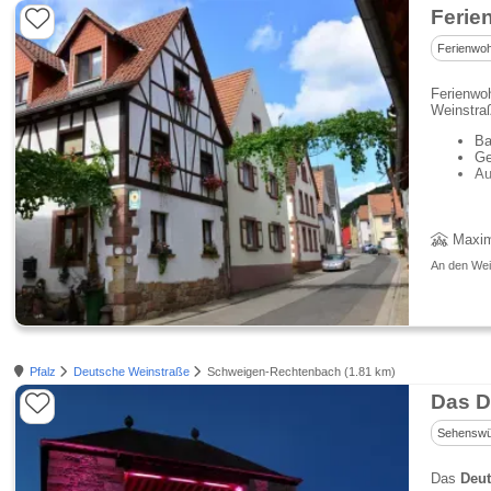
Ferie
Ferienwo
Ferienwo
Weinstra
Ba
Ge
Au
Maxim
An den Wei
Pfalz
Deutsche Weinstraße
Schweigen-Rechtenbach (1.81 km)
Das D
Sehenswür
Das
Deut