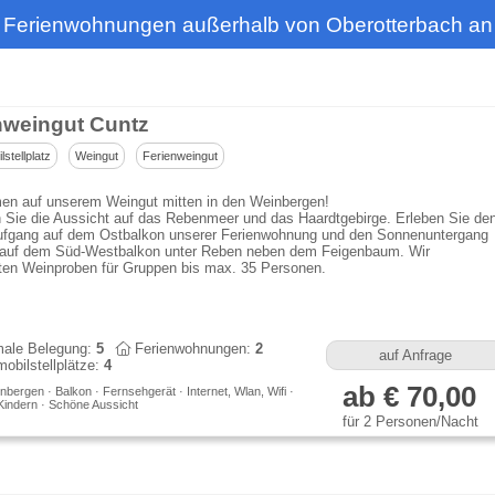
d Ferienwohnungen außerhalb von Oberotterbach an
nweingut Cuntz
stellplatz
Weingut
Ferienweingut
en auf unserem Weingut mitten in den Weinbergen!
 Sie die Aussicht auf das Rebenmeer und das Haardtgebirge. Erleben Sie de
fgang auf dem Ostbalkon unserer Ferienwohnung und den Sonnenuntergang
 auf dem Süd-Westbalkon unter Reben neben dem Feigenbaum. Wir
ten Weinproben für Gruppen bis max. 35 Personen.
ale Belegung:
5
Ferienwohnungen:
2
auf Anfrage
bilstellplätze:
4
ab € 70,00
bergen · Balkon · Fernsehgerät · Internet, Wlan, Wifi ·
Kindern · Schöne Aussicht
für 2 Personen/Nacht