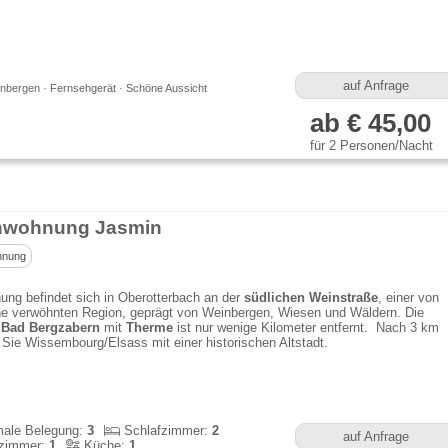
auf Anfrage
nbergen · Fernsehgerät · Schöne Aussicht
ab € 45,00
für 2 Personen/Nacht
nwohnung Jasmin
hnung
ng befindet sich in Oberotterbach an der
südlichen Weinstraße
, einer von
e verwöhnten Region, geprägt von Weinbergen, Wiesen und Wäldern. Die
 Bad Bergzabern
mit
Therme
ist nur wenige Kilometer entfernt. Nach 3 km
 Sie Wissembourg/Elsass mit einer historischen Altstadt.
ale Belegung:
3
Schlafzimmer:
2
auf Anfrage
zimmer:
1
Küche:
1