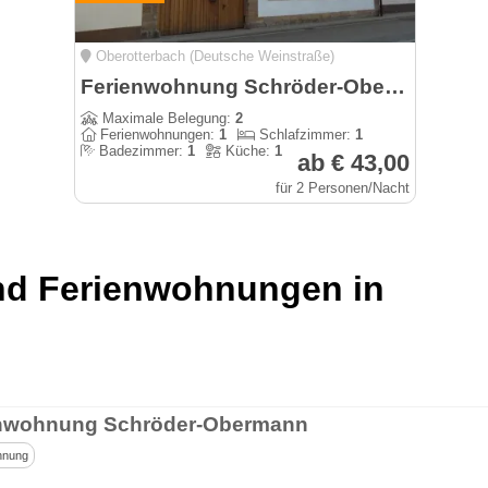
Oberotterbach (Deutsche Weinstraße)
Ferienwohnung Schröder-Obermann
Maximale Belegung:
2
Ferienwohnungen:
1
Schlafzimmer:
1
Badezimmer:
1
Küche:
1
ab € 43,00
für 2 Personen/Nacht
und Ferienwohnungen in
nwohnung Schröder-Obermann
hnung