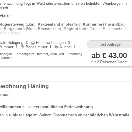
rienwohnung liegt in Waldnähe zwischen unseren beliebten Weinbergen in
bach.
ziele:
ldgeisterweg
(1km),
Kakteenland
in Steinfeld,
Kurtherme
(Thermalbad)
d Bergzabern
(5km),
Elsass
(7km),
Maginot-Linie
(Franz. Bunkernetz des
 Weltkrieges)
in- & Schnapsproben, Weinlesen, Heimatmuseums ...
ale Belegung:
2
Ferienwohnungen:
1
auf Anfrage
fzimmer:
1
Badezimmer:
1
Küche:
1
ab € 43,00
bergen · Fernsehgerät · Internet, Wlan, Wifi · Entfernung
nbergen
für 2 Personen/Nacht
nwohnung Hänling
hnung
willkommen
in unserer
gemütlichen Ferienwohnung
.
en in
ruhiger Lage
im Weinort Oberotterbach an der
südlichen Weinstraße
.