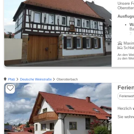
Unsere Fe
Oberotter
Ausflugs
Wa
Ba
2.
We
Maxim
Schla
An den Wein
zu den Wei
Pfalz
Deutsche Weinstraße
Oberotterbach
Ferie
Ferienwo
Herzlich
Sie wohn