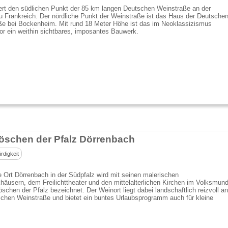
ert den südlichen Punkt der 85 km langen Deutschen Weinstraße an der
 Frankreich. Der nördliche Punkt der Weinstraße ist das Haus der Deutsche
ße bei Bockenheim. Mit rund 18 Meter Höhe ist das im Neoklassizismus
or ein weithin sichtbares, imposantes Bauwerk.
öschen der Pfalz Dörrenbach
digkeit
e Ort Dörrenbach in der Südpfalz wird mit seinen malerischen
äusern, dem Freilichttheater und den mittelalterlichen Kirchen im Volksmun
öschen der Pfalz bezeichnet. Der Weinort liegt dabei landschaftlich reizvoll an
chen Weinstraße und bietet ein buntes Urlaubsprogramm auch für kleine