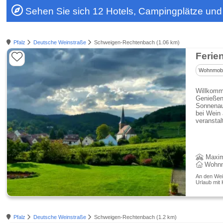
Sehen Sie sich 12 Hotels, Campingplätze un
Pfalz
Deutsche Weinstraße
Schweigen-Rechtenbach (1.06 km)
Ferie
Wohnmobil
Willkomm
Genießen
Sonnenau
bei Wein
veranstal
Maxim
Wohnmo
An den Wein
Urlaub mit 
Pfalz
Deutsche Weinstraße
Schweigen-Rechtenbach (1.2 km)