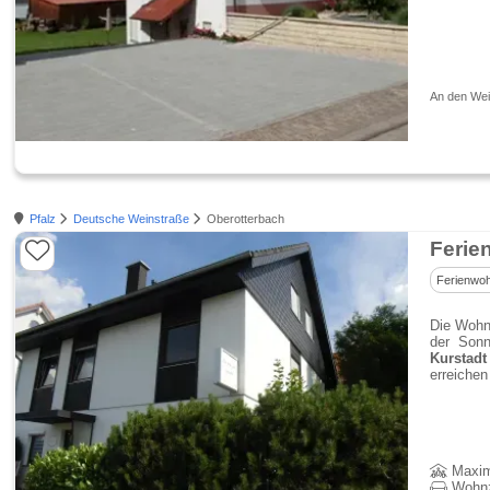
An den Wei
Pfalz
Deutsche Weinstraße
Oberotterbach
Ferie
Ferienwo
Die Wohnu
der Sonn
Kurstadt
erreichen
Maxim
Wohn