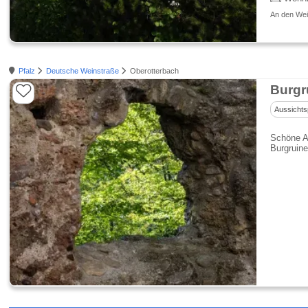
An den Wei
Pfalz
Deutsche Weinstraße
Oberotterbach
Burgr
Aussichts
Schöne A
Burgruin