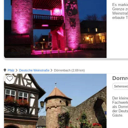
Es marki
Grenze zu
Weinstra
erbaute T
Pfalz
Deutsche Weinstraße
Dörrenbach (2.69 km)
Dornr
Sehenswür
Der klein
Fachwerkh
als Dornr
der Deuts
Gäste.