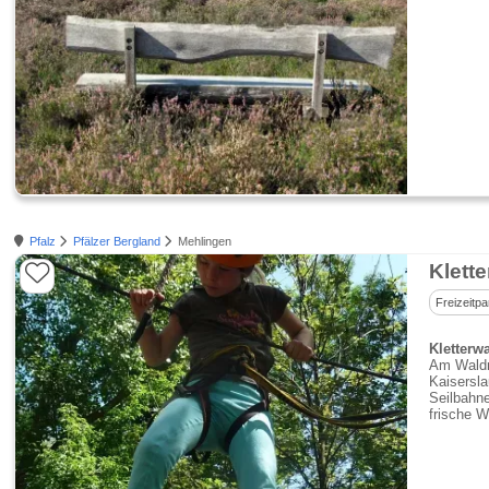
Pfalz
Pfälzer Bergland
Mehlingen
Klett
Freizeitpa
Kletterw
Am Waldra
Kaisersla
Seilbahne
frische Wa