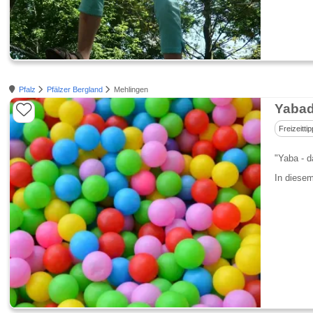
Pfalz
Pfälzer Bergland
Mehlingen
Yabad
Freizeittip
"Yaba - d
In diesem