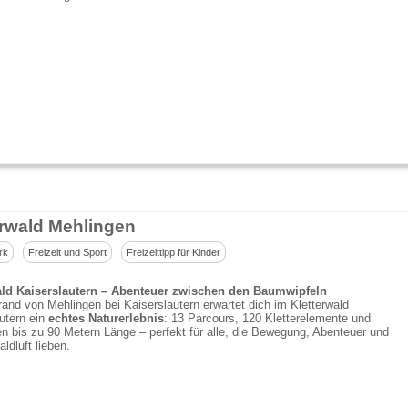
erwald Mehlingen
rk
Freizeit und Sport
Freizeittipp für Kinder
ald Kaiserslautern – Abenteuer zwischen den Baumwipfeln
nd von Mehlingen bei Kaiserslautern erwartet dich im Kletterwald
utern ein
echtes Naturerlebnis
: 13 Parcours, 120 Kletterelemente und
n bis zu 90 Metern Länge – perfekt für alle, die Bewegung, Abenteuer und
ldluft lieben.