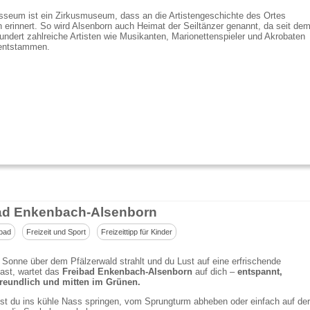
sseum ist ein Zirkusmuseum, dass an die Artistengeschichte des Ortes
 erinnert. So wird Alsenborn auch Heimat der Seiltänzer genannt, da seit de
undert zahlreiche Artisten wie Musikanten, Marionettenspieler und Akrobaten
entstammen.
ad Enkenbach-Alsenborn
bad
Freizeit und Sport
Freizeittipp für Kinder
Sonne über dem Pfälzerwald strahlt und du Lust auf eine erfrischende
ast, wartet das
Freibad Enkenbach-Alsenborn
auf dich –
entspannt,
freundlich und mitten im Grünen.
st du ins kühle Nass springen, vom Sprungturm abheben oder einfach auf der