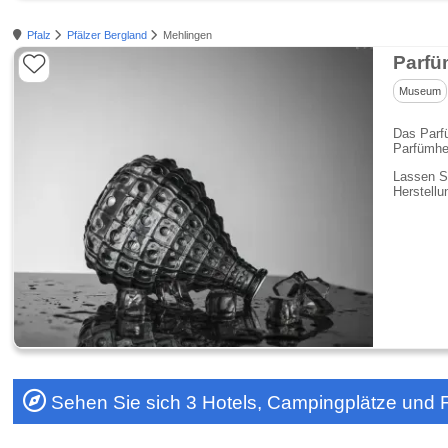
Pfalz
Pfälzer Bergland
Mehlingen
Parfü
Museum
Das Parfü
Parfümher
Lassen Si
Herstell
Sehen Sie sich 3 Hotels, Campingplätze und