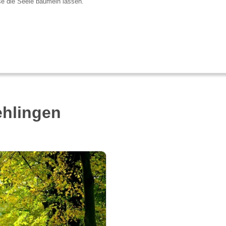
e die Seele baumeln lassen.
hlingen