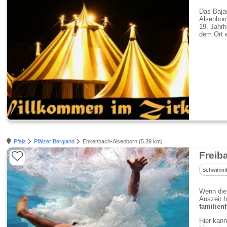
Das Baja
Alsenborn
19. Jahrh
dem Ort 
Pfalz
Pfälzer Bergland
Enkenbach-Alsenborn (5.39 km)
Freib
Schwimm
Wenn die 
Auszeit h
familien
Hier kann