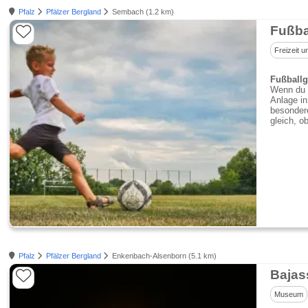
Pfalz
Pfälzer Bergland
Sembach (1.2 km)
Fußba
Freizeit u
Fußballg
Wenn du i
Anlage in
besondere
gleich, o
Pfalz
Pfälzer Bergland
Enkenbach-Alsenborn (5.1 km)
Bajas
Museum