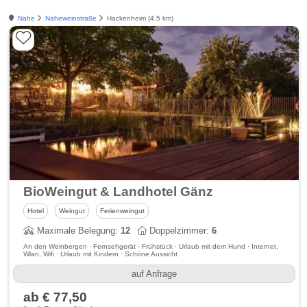
Nahe
Naheweinstraße
Hackenheim (4.5 km)
BioWeingut & Landhotel Gänz
Hotel
Weingut
Ferienweingut
Maximale Belegung:
12
Doppelzimmer:
6
An den Weinbergen · Fernsehgerät · Frühstück · Urlaub mit dem Hund · Internet,
Wlan, Wifi · Urlaub mit Kindern · Schöne Aussicht
auf Anfrage
ab € 77,50