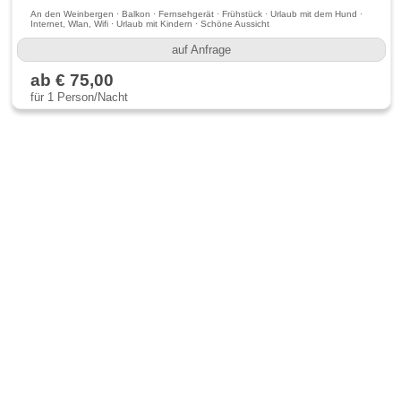
An den Weinbergen · Balkon · Fernsehgerät · Frühstück · Urlaub mit dem Hund ·
Internet, Wlan, Wifi · Urlaub mit Kindern · Schöne Aussicht
auf Anfrage
ab € 75,00
für 1 Person/Nacht