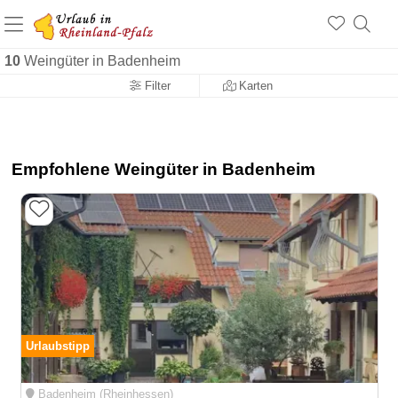
+1.500 Unterkünfte in Rheinland-Pfalz
+1.000 Sehenswürdigkeiten
Über 25 Jahre online
10
Weingüter in Badenheim
Filter
Karten
Empfohlene Weingüter in Badenheim
Urlaubstipp
Badenheim (Rheinhessen)