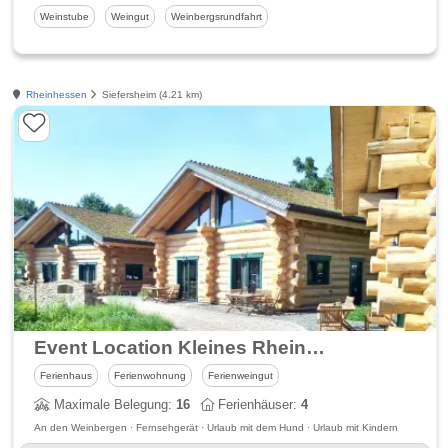
Weinstube
Weingut
Weinbergsrundfahrt
Rheinhessen
Siefersheim (4.21 km)
Event Location Kleines Rheinhessen im Weingut Seyberth
Ferienhaus
Ferienwohnung
Ferienweingut
Maximale Belegung:
16
Ferienhäuser:
4
An den Weinbergen · Fernsehgerät · Urlaub mit dem Hund · Urlaub mit Kindern