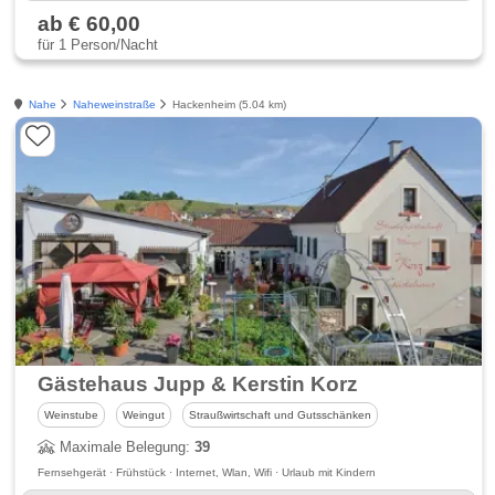
ab € 60,00
für 1 Person/Nacht
Nahe
Naheweinstraße
Hackenheim (5.04 km)
Gästehaus Jupp & Kerstin Korz
Weinstube
Weingut
Straußwirtschaft und Gutsschänken
Maximale Belegung:
39
Fernsehgerät · Frühstück · Internet, Wlan, Wifi · Urlaub mit Kindern