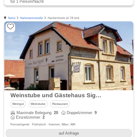
für 1 Person/Nacht
Nahe
Naheweinstraße
Hackenheim (4.78 km)
Weinstube und Gästehaus Sigrid Kaul
Weingut
Weinstube
Restaurant
Maximale Belegung:
20
Doppelzimmer:
9
Einzelzimmer:
2
Fernsehgerät · Frühstück · Internet, Wlan, Wifi
auf Anfrage