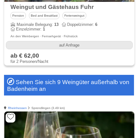
Weingut und Gästehaus Fuhr
Pension
Bed and Breakfast
Ferienweingut
Maximale Belegung:
13
Doppelzimmer:
6
Einzelzimmer:
1
An den Weinbergen · Fernsehgerät · Frühstück
auf Anfrage
ab € 62,00
für 2 Personen/Nacht
Sehen Sie sich 9 Weingüter außerhalb von
Badenheim an
Rheinhessen
Sprendlingen (3.49 km)