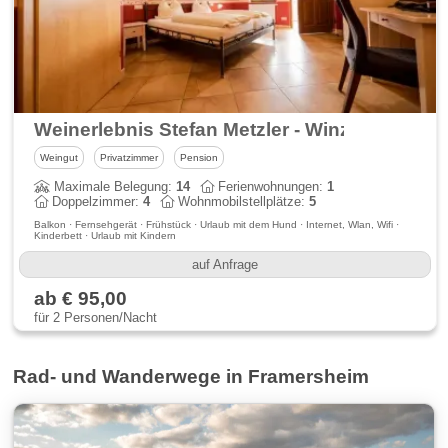
Weinerlebnis Stefan Metzler - Winzerurlaub 
Weingut
Privatzimmer
Pension
Maximale Belegung:
14
Ferienwohnungen:
1
Doppelzimmer:
4
Wohnmobilstellplätze:
5
Balkon · Fernsehgerät · Frühstück · Urlaub mit dem Hund · Internet, Wlan, Wifi ·
Kinderbett · Urlaub mit Kindern
auf Anfrage
ab € 95,00
für 2 Personen/Nacht
Rad- und Wanderwege in Framersheim