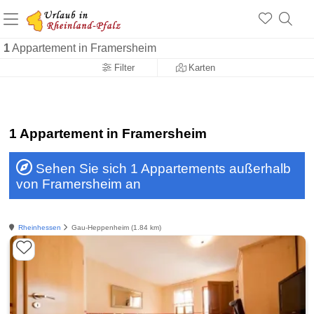
+1.500 Unterkünfte in Rheinland-Pfalz
+1.000 Sehenswürdigkeiten
Über 25 Jahre online
1
Appartement in Framersheim
Filter
Karten
1 Appartement in Framersheim
Sehen Sie sich 1 Appartements außerhalb
von Framersheim an
Rheinhessen
Gau-Heppenheim (1.84 km)