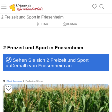
+1.500 Unterkünfte in Rheinland-Pfalz
+1.000 Sehenswürdigkeiten
Über 25 Jahre online
2
Freizeit und Sport in Friesenheim
Filter
Karten
2 Freizeit und Sport in Friesenheim
Sehen Sie sich 2 Freizeit und Sport
außerhalb von Friesenheim an
Rheinhessen
Dalheim (3 km)