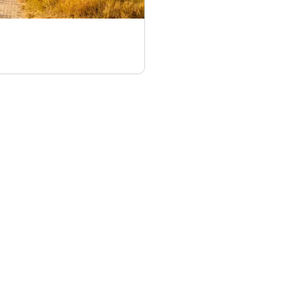
nformation
Anbieter-Informationen
Über uns
Anmelden & Werben
Das sind wir
AGB und Daten