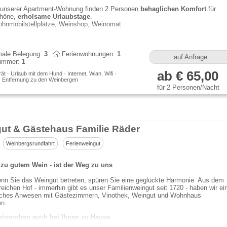
 unserer Apartment-Wohnung finden 2 Personen
behaglichen Komfort
für
höne,
erholsame Urlaubstage
.
hnmobilstellplätze, Weinshop, Weinomat
ale Belegung:
3
Ferienwohnungen:
1
auf Anfrage
immer:
1
ab € 65,00
t · Urlaub mit dem Hund · Internet, Wlan, Wifi ·
 · Entfernung zu den Weinbergen
für 2 Personen/Nacht
ut & Gästehaus Familie Räder
Weinbergsrundfahrt
Ferienweingut
zu gutem Wein - ist der Weg zu uns
nn Sie das Weingut betreten, spüren Sie eine geglückte Harmonie. Aus dem
sreichen Hof - immerhin gibt es unser Familienweingut seit 1720 - haben wir ei
ches Anwesen mit Gästezimmern, Vinothek, Weingut und Wohnhaus
en.
inproben auch bei Ihnen zu Hause.