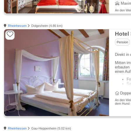
Maxim
An den Wein
Rheinhessen
Dolgesheim (4.86 km)
Hotel
Pension
Direkt i
Mitten i
erbauten
einen Auf
Fr
Se
Doppe
An den Wei
dem Hund · 
Rheinhessen
Gau-Heppenheim (5.02 km)