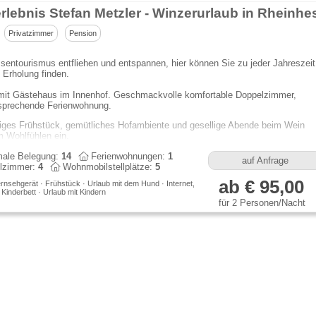
rlebnis Stefan Metzler - Winzerurlaub in Rheinh
Privatzimmer
Pension
ntourismus entfliehen und entspannen, hier können Sie zu jeder Jahreszeit
Erholung finden.
mit Gästehaus im Innenhof. Geschmackvolle komfortable Doppelzimmer,
sprechende Ferienwohnung.
tiges Frühstück, gemütliches Hofambiente und gesellige Abende beim Wein
 Wohlfühlen ein.
ale Belegung:
14
Ferienwohnungen:
1
auf Anfrage
lzimmer:
4
Wohnmobilstellplätze:
5
ab € 95,00
rnsehgerät · Frühstück · Urlaub mit dem Hund · Internet,
· Kinderbett · Urlaub mit Kindern
für 2 Personen/Nacht