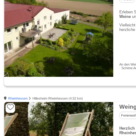
Erleben 
Weine
un
Vielleich
herzlich
An den Wein
· Schöne A
Rheinhessen
Hillesheim Rheinhessen (4.52 km)
Weing
Ferienwo
Herzlic
Rheinhe