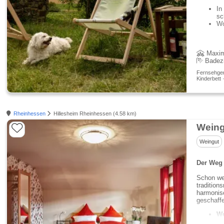
In
sc
Wo
Maxim
Badez
Fernsehgerä
Kinderbett
Rheinhessen
Hillesheim Rheinhessen (4.58 km)
Weing
Weingut
Der Weg 
Schon we
tradition
harmonis
geschaff
We