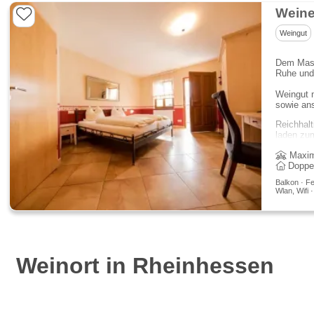
Weine
Weingut
Dem Masse
Ruhe und 
Weingut 
sowie an
Reichhal
laden zum
Maxim
Doppe
Balkon · Fe
Wlan, Wifi 
Weinort in Rheinhessen