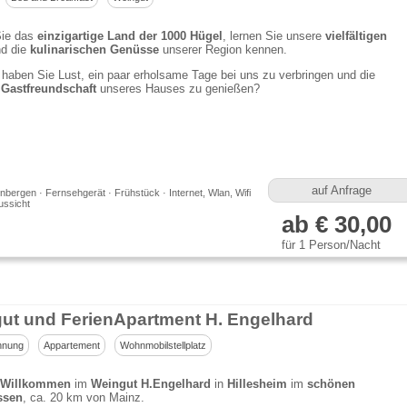
Sie das
einzigartige Land der 1000 Hügel
, lernen Sie unsere
vielfältigen
d die
kulinarischen Genüsse
unserer Region kennen.
t haben Sie Lust, ein paar erholsame Tage bei uns zu verbringen und die
e
Gastfreundschaft
unseres Hauses zu genießen?
auf Anfrage
bergen · Fernsehgerät · Frühstück · Internet, Wlan, Wifi
ussicht
ab € 30,00
für 1 Person/Nacht
ut und FerienApartment H. Engelhard
hnung
Appartement
Wohnmobilstellplatz
h Willkommen
im
Weingut H.Engelhard
in
Hillesheim
im
schönen
ssen
, ca. 20 km von Mainz.