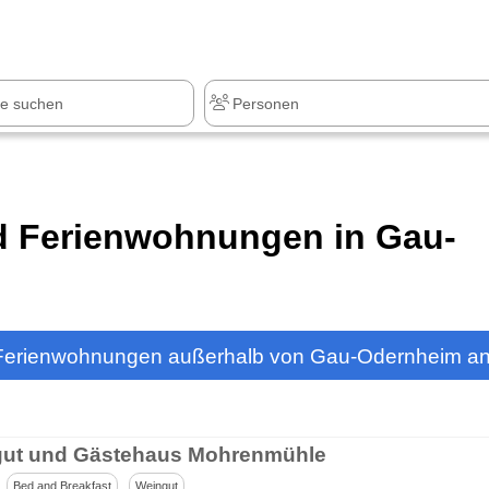
z
+1.000 Sehenswürdigkeiten
nd Ferienwohnungen in Gau-
d Ferienwohnungen außerhalb von Gau-Odernheim a
ut und Gästehaus Mohrenmühle
Bed and Breakfast
Weingut