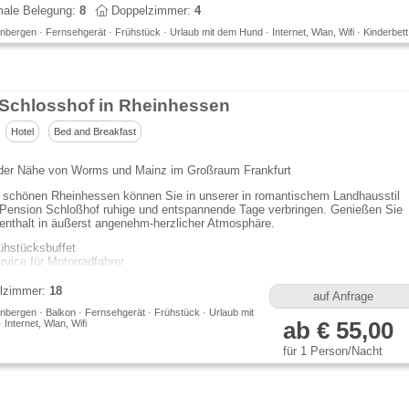
ale Belegung:
8
Doppelzimmer:
4
bergen · Fernsehgerät · Frühstück · Urlaub mit dem Hund · Internet, Wlan, Wifi · Kinderbett
 Schlosshof in Rheinhessen
Hotel
Bed and Breakfast
n der Nähe von Worms und Mainz im Großraum Frankfurt
m schönen Rheinhessen können Sie in unserer in romantischem Landhausstil
 Pension Schloßhof ruhige und entspannende Tage verbringen. Genießen Sie
enthalt in äußerst angenehm-herzlicher Atmosphäre.
ühstücksbuffet
rvice für Motorradfahrer
lzimmer:
18
auf Anfrage
nbergen · Balkon · Fernsehgerät · Frühstück · Urlaub mit
Internet, Wlan, Wifi
ab € 55,00
für 1 Person/Nacht