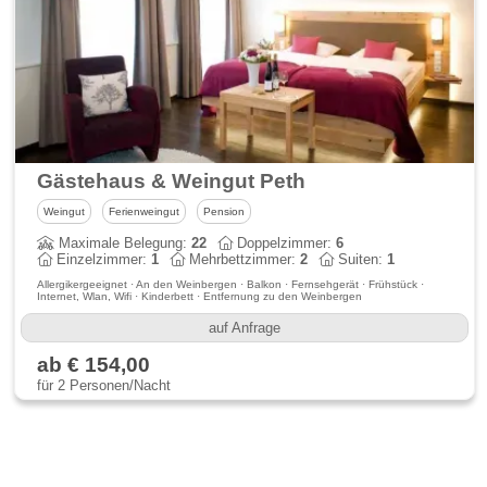
Gästehaus & Weingut Peth
Weingut
Ferienweingut
Pension
Maximale Belegung:
22
Doppelzimmer:
6
Einzelzimmer:
1
Mehrbettzimmer:
2
Suiten:
1
Allergikergeeignet · An den Weinbergen · Balkon · Fernsehgerät · Frühstück ·
Internet, Wlan, Wifi · Kinderbett · Entfernung zu den Weinbergen
auf Anfrage
ab € 154,00
für 2 Personen/Nacht