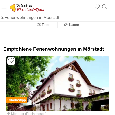
+1.500 Unterkünfte in Rheinland-Pfalz
+1.000 Sehenswürdigkeiten
Über 25 Jahre online
2
Ferienwohnungen in Mörstadt
Filter
Karten
Empfohlene Ferienwohnungen in Mörstadt
Urlaubstipp
Mörstadt (Rheinhessen)