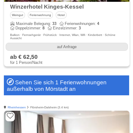
Winzerhotel Kinges-Kessel
Weingut
Ferienwohnung
Hotel
Maximale Belegung:
33
Ferienwohnungen:
4
Doppelzimmer:
8
Einzelzimmer:
3
Balkon · Fernsehgerät · Frühstück · Internet, Wlan, Wifi · Kinderbett · Schöne
Aussicht
auf Anfrage
ab € 62,50
für 1 Person/Nacht
Sehen Sie sich 1 Ferienwohnungen
außerhalb von Mörstadt an
Rheinhessen
Flörsheim-Dalsheim (3.4 km)