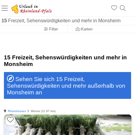
+1.500 Unterkünfte in Rheinland-Pfalz
+1.000 Sehenswürdigkeiten
Über 25 Jahre online
15
Freizeit, Sehenswürdigkeiten und mehr in Monsheim
Filter
Karten
15 Freizeit, Sehenswürdigkeiten und mehr in
Monsheim
Sehen Sie sich 15 Freizeit,
Sehenswürdigkeiten und mehr außerhalb von
Monsheim an
Rheinhessen
Worms (11.87 km)