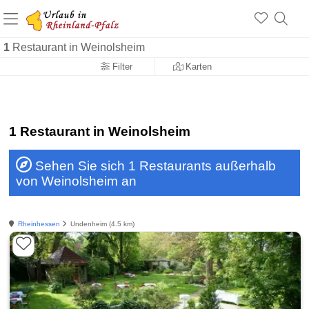
+1.500 Unterkünfte in Rheinland-Pfalz
+1.000 Sehenswürdigkeiten
Über 25 Jahre online
1
Restaurant in Weinolsheim
Filter
Karten
1 Restaurant in Weinolsheim
Sehen Sie sich 1 Restaurants außerhalb
von Weinolsheim an
Rheinhessen
Undenheim (4.5 km)