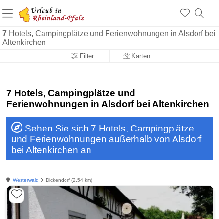
+1.500 Unterkünfte in Rheinland-Pfalz
+1.000 Sehenswürdigkeiten
Über 25 Jahre online
7
Hotels, Campingplätze und Ferienwohnungen in Alsdorf bei
Altenkirchen
Filter
Karten
7 Hotels, Campingplätze und
Ferienwohnungen in Alsdorf bei Altenkirchen
Sehen Sie sich 7 Hotels, Campingplätze
und Ferienwohnungen außerhalb von Alsdorf
bei Altenkirchen an
Westerwald
Dickendorf (2.54 km)