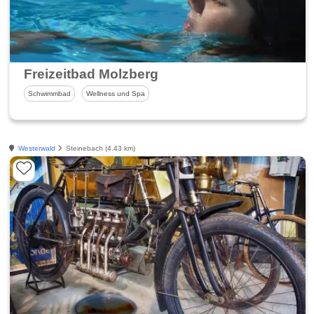
Freizeitbad Molzberg
Schwimmbad
Wellness und Spa
Westerwald
Steinebach (4.43 km)