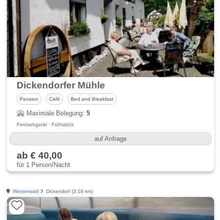
Dickendorfer Mühle
Pension
Café
Bed and Breakfast
Maximale Belegung:
5
Fernsehgerät · Frühstück
auf Anfrage
ab € 40,00
für 1 Person/Nacht
Westerwald
Dickendorf (3.18 km)