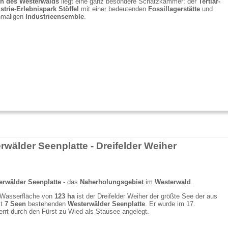
n des Westerwalds
liegt eine ganz besondere Schatzkammer: der
Tertiär-
strie-Erlebnispark Stöffel
mit einer bedeutenden
Fossillagerstätte
und
nmaligen
Industrieensemble
.
rwälder Seenplatte - Dreifelder Weiher
erwälder Seenplatte
- das
Naherholungsgebiet
im
Westerwald
.
 Wasserfläche von
123 ha
ist der Dreifelder Weiher der größte See der aus
t
7 Seen
bestehenden
Westerwälder Seenplatte
. Er wurde im 17.
rrt durch den Fürst zu Wied als Stausee angelegt.