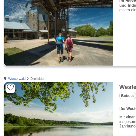
Im Herze
und Indu
einem ei
Westerwald
Dreifelden
Weste
Badesee
Die
West
Mit einer
insgesam
Jahrhunde