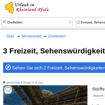
+1.500 Unterkünfte in Rheinland-Pfal
Start
Westerwald
Dreifelden
3 Freizeit, Sehenswürdigkei
Sehen Sie sich 2 Freizeit, Sehenswürdigkeite
Westerwald
Enspel (4.31 km)
Stöffe
Museum