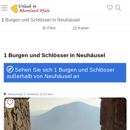
+1.500 Unterkünfte in Rheinland-Pfalz
+1.000 Sehenswürdigkeiten
Über 25 Jahre online
1
Burgen und Schlösser in Neuhäusel
Filter
Karten
1 Burgen und Schlösser in Neuhäusel
Sehen Sie sich 1 Burgen und Schlösser
außerhalb von Neuhäusel an
Westerwald
Eitelborn (2.03 km)