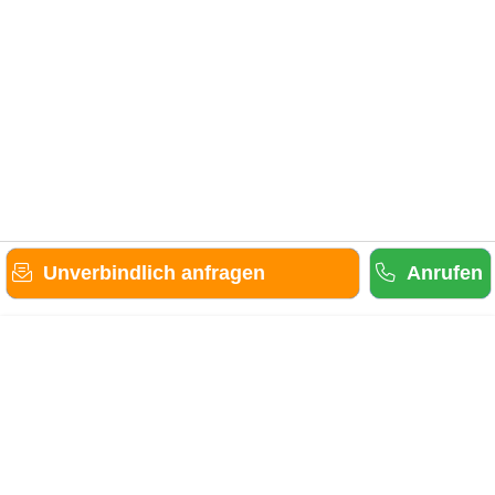
Unverbindlich anfragen
Anrufen
Gäste-Information
Kontakt
Anbieter-Informationen
Anmelden & Werben
Über uns
Das sind wir
AGB und Datenschutz
Impressum
Sitemap
Cookies verwalten