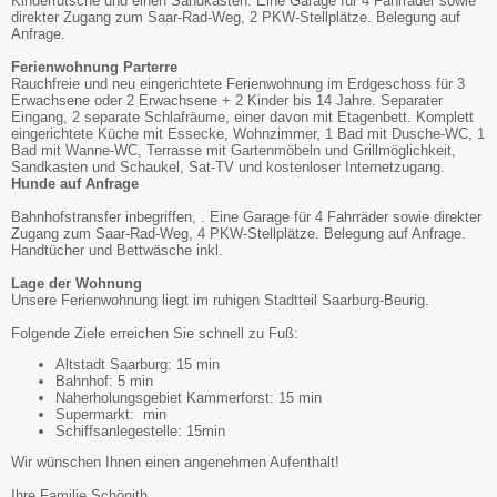
Kinderrutsche und einen Sandkasten. Eine Garage für 4 Fahrräder sowie
direkter Zugang zum Saar-Rad-Weg, 2 PKW-Stellplätze. Belegung auf
Anfrage.
Ferienwohnung Parterre
Rauchfreie und neu eingerichtete Ferienwohnung im Erdgeschoss für 3
Erwachsene oder 2 Erwachsene + 2 Kinder bis 14 Jahre. Separater
Eingang, 2 separate Schlafräume, einer davon mit Etagenbett. Komplett
eingerichtete Küche mit Essecke, Wohnzimmer, 1 Bad mit Dusche-WC, 1
Bad mit Wanne-WC, Terrasse mit Gartenmöbeln und Grillmöglichkeit,
Sandkasten und Schaukel, Sat-TV und kostenloser Internetzugang.
Hunde auf Anfrage
Bahnhofstransfer inbegriffen, . Eine Garage für 4 Fahrräder sowie direkter
Zugang zum Saar-Rad-Weg, 4 PKW-Stellplätze. Belegung auf Anfrage.
Handtücher und Bettwäsche inkl.
Lage der Wohnung
Unsere Ferienwohnung liegt im ruhigen Stadtteil Saarburg-Beurig.
Folgende Ziele erreichen Sie schnell zu Fuß:
Altstadt Saarburg: 15 min
Bahnhof: 5 min
Naherholungsgebiet Kammerforst: 15 min
Supermarkt: min
Schiffsanlegestelle: 15min
Wir wünschen Ihnen einen angenehmen Aufenthalt!
Ihre Familie Schönith